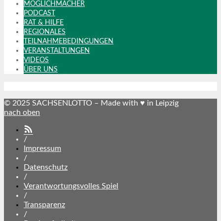
MÖGLICHMACHER
PODCAST
RAT & HILFE
REGIONALES
TEILNAHMEBEDINGUNGEN
VERANSTALTUNGEN
VIDEOS
ÜBER UNS
© 2025 SACHSENLOTTO – Made with ♥ in Leipzig
nach oben
SACHSENLOTTO
abonnieren
/
Impressum
/
Datenschutz
/
Verantwortungsvolles Spiel
/
Transparenz
/