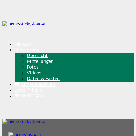
Magazin
Newsroom
Übersicht
Mitteilungen
Fotos
Videos
Daten & Fakten
Annahmestellen
Lotto-Prinzip
PODCAST