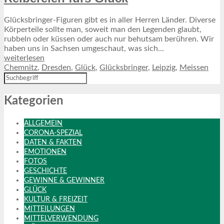
Glücksbringer-Figuren gibt es in aller Herren Länder. Diverse
Körperteile sollte man, soweit man den Legenden glaubt,
rubbeln oder küssen oder auch nur behutsam berühren. Wir
haben uns in Sachsen umgeschaut, was sich…
weiterlesen
Chemnitz
,
Dresden
,
Glück
,
Glücksbringer
,
Leipzig
,
Meissen
Kategorien
ALLGEMEIN
CORONA-SPEZIAL
DATEN & FAKTEN
EMOTIONEN
FOTOS
GESCHICHTE
GEWINNE & GEWINNER
GLÜCK
KULTUR & FREIZEIT
MITTEILUNGEN
MITTELVERWENDUNG