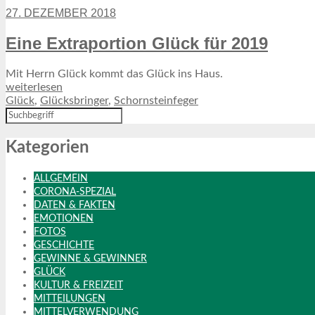
27. DEZEMBER 2018
Eine Extraportion Glück für 2019
Mit Herrn Glück kommt das Glück ins Haus.
weiterlesen
Glück
,
Glücksbringer
,
Schornsteinfeger
Kategorien
ALLGEMEIN
CORONA-SPEZIAL
DATEN & FAKTEN
EMOTIONEN
FOTOS
GESCHICHTE
GEWINNE & GEWINNER
GLÜCK
KULTUR & FREIZEIT
MITTEILUNGEN
MITTELVERWENDUNG