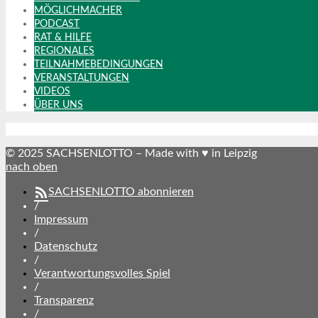
MÖGLICHMACHER
PODCAST
RAT & HILFE
REGIONALES
TEILNAHMEBEDINGUNGEN
VERANSTALTUNGEN
VIDEOS
ÜBER UNS
© 2025 SACHSENLOTTO – Made with ♥ in Leipzig
nach oben
SACHSENLOTTO abonnieren
/
Impressum
/
Datenschutz
/
Verantwortungsvolles Spiel
/
Transparenz
/