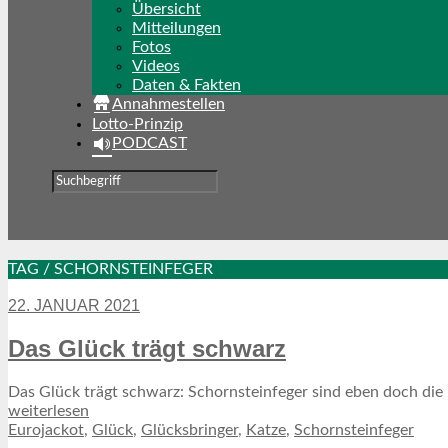
Übersicht
Mitteilungen
Fotos
Videos
Daten & Fakten
Annahmestellen
Lotto-Prinzip
PODCAST
TAG / SCHORNSTEINFEGER
22. JANUAR 2021
Das Glück trägt schwarz
Das Glück trägt schwarz: Schornsteinfeger sind eben doch die 
weiterlesen
Eurojackot
,
Glück
,
Glücksbringer
,
Katze
,
Schornsteinfeger