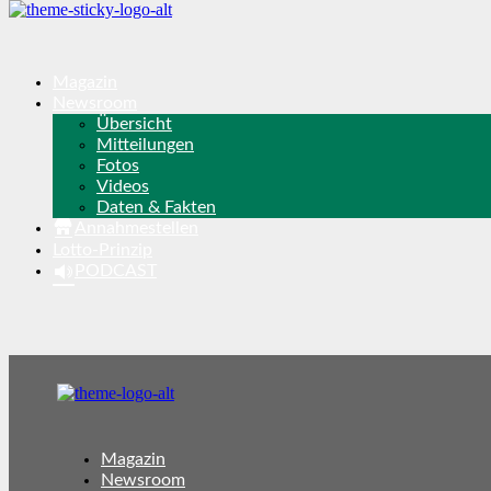
Magazin
Newsroom
Übersicht
Mitteilungen
Fotos
Videos
Daten & Fakten
Annahmestellen
Lotto-Prinzip
PODCAST
Magazin
Newsroom