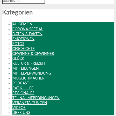
Kategorien
ALLGEMEIN
CORONA-SPEZIAL
DATEN & FAKTEN
EMOTIONEN
FOTOS
GESCHICHTE
GEWINNE & GEWINNER
GLÜCK
KULTUR & FREIZEIT
MITTEILUNGEN
MITTELVERWENDUNG
MÖGLICHMACHER
PODCAST
RAT & HILFE
REGIONALES
TEILNAHMEBEDINGUNGEN
VERANSTALTUNGEN
VIDEOS
ÜBER UNS