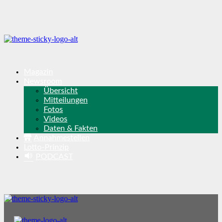
Magazin
Newsroom
Übersicht
Mitteilungen
Fotos
Videos
Daten & Fakten
Annahmestellen
Lotto-Prinzip
PODCAST