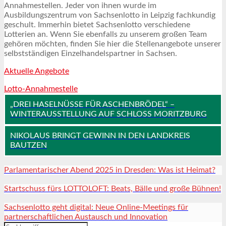
Annahmestellen. Jeder von ihnen wurde im
Ausbildungszentrum von Sachsenlotto in Leipzig fachkundig
geschult. Immerhin bietet Sachsenlotto verschiedene
Lotterien an. Wenn Sie ebenfalls zu unserem großen Team
gehören möchten, finden Sie hier die Stellenangebote unserer
selbstständigen Einzelhandelspartner in Sachsen.
Aktuelle Angebote
Lotto-Annahmestelle
„DREI HASELNÜSSE FÜR ASCHENBRÖDEL“ –
WINTERAUSSTELLUNG AUF SCHLOSS MORITZBURG
NIKOLAUS BRINGT GEWINN IN DEN LANDKREIS
BAUTZEN
Parlamentarischer Abend 2025 in Dresden: Was ist Heimat?
Startschuss fürs LOTTOLOFT: Beats, Bälle und große Bühnen!
Sachsenlotto geht digital: Neue Online-Meetings für
partnerschaftlichen Austausch und Innovation