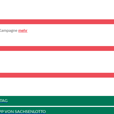
r Kampagne
mehr
LTAG
IPP VON SACHSENLOTTO