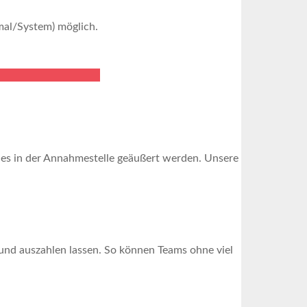
al/System) möglich.
nes in der Annahmestelle geäußert werden. Unsere
 und auszahlen lassen. So können Teams ohne viel