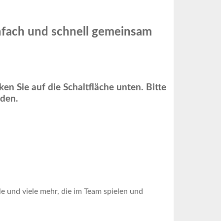
infach und schnell gemeinsam
ken Sie auf die Schaltfläche unten. Bitte
rden.
le und viele mehr, die im Team spielen und