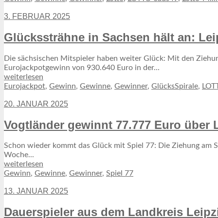
3. FEBRUAR 2025
Glückssträhne in Sachsen hält an: Lei
Die sächsischen Mitspieler haben weiter Glück: Mit den Ziehu
Eurojackpotgewinn von 930.640 Euro in der...
weiterlesen
Eurojackpot
,
Gewinn
,
Gewinne
,
Gewinner
,
GlücksSpirale
,
LOT
20. JANUAR 2025
Vogtländer gewinnt 77.777 Euro über L
Schon wieder kommt das Glück mit Spiel 77: Die Ziehung am Sam
Woche...
weiterlesen
Gewinn
,
Gewinne
,
Gewinner
,
Spiel 77
13. JANUAR 2025
Dauerspieler aus dem Landkreis Leipz