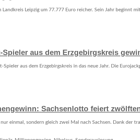
Landkreis Leipzig um 77.777 Euro reicher. Sein Jahr beginnt mit
t-Spieler aus dem Erzgebirgskreis gewi
-Spieler aus dem Erzgebirgskreis in das neue Jahr. Die Eurojac
nengewinn: Sachsenlotto feiert zwölften
 nur einmal, sondern gleich zwei Mal nach Sachsen. Dank der tr
lionär
,
Millionengewinn
,
Nikolaus
,
Sonderauslosung