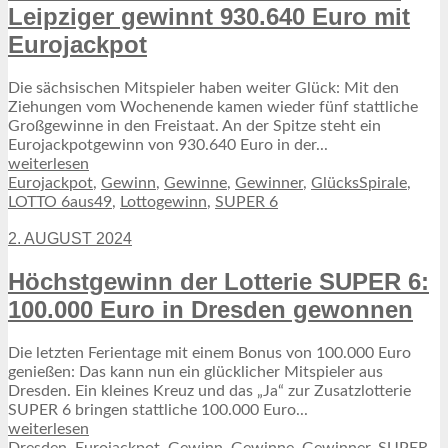
Leipziger gewinnt 930.640 Euro mit
Eurojackpot
Die sächsischen Mitspieler haben weiter Glück: Mit den
Ziehungen vom Wochenende kamen wieder fünf stattliche
Großgewinne in den Freistaat. An der Spitze steht ein
Eurojackpotgewinn von 930.640 Euro in der...
weiterlesen
Eurojackpot
,
Gewinn
,
Gewinne
,
Gewinner
,
GlücksSpirale
,
LOTTO 6aus49
,
Lottogewinn
,
SUPER 6
2. AUGUST 2024
Höchstgewinn der Lotterie SUPER 6:
100.000 Euro in Dresden gewonnen
Die letzten Ferientage mit einem Bonus von 100.000 Euro
genießen: Das kann nun ein glücklicher Mitspieler aus
Dresden. Ein kleines Kreuz und das „Ja“ zur Zusatzlotterie
SUPER 6 bringen stattliche 100.000 Euro...
weiterlesen
Dresden
,
Eurojackpot
,
Gewinn
,
Gewinne
,
Gewinner
,
SUPER