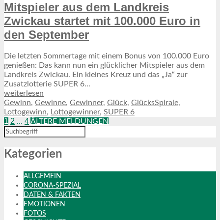
Mitspieler aus dem Landkreis
Zwickau startet mit 100.000 Euro in
den September
Die letzten Sommertage mit einem Bonus von 100.000 Euro
genießen: Das kann nun ein glücklicher Mitspieler aus dem
Landkreis Zwickau. Ein kleines Kreuz und das „Ja“ zur
Zusatzlotterie SUPER 6...
weiterlesen
Gewinn
,
Gewinne
,
Gewinner
,
Glück
,
GlücksSpirale
,
Lottogewinn
,
Lottogewinner
,
SUPER 6
1
2
4
…
ÄLTERE MELDUNGEN
Kategorien
ALLGEMEIN
CORONA-SPEZIAL
DATEN & FAKTEN
EMOTIONEN
FOTOS