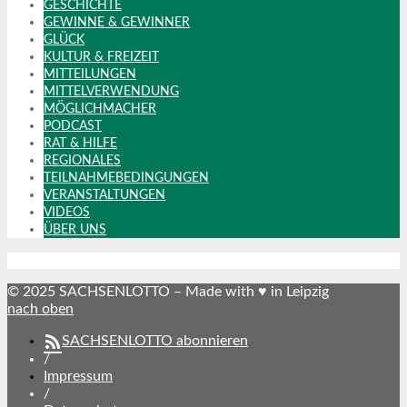
GESCHICHTE
GEWINNE & GEWINNER
GLÜCK
KULTUR & FREIZEIT
MITTEILUNGEN
MITTELVERWENDUNG
MÖGLICHMACHER
PODCAST
RAT & HILFE
REGIONALES
TEILNAHMEBEDINGUNGEN
VERANSTALTUNGEN
VIDEOS
ÜBER UNS
© 2025 SACHSENLOTTO – Made with ♥ in Leipzig
nach oben
SACHSENLOTTO abonnieren
/
Impressum
/