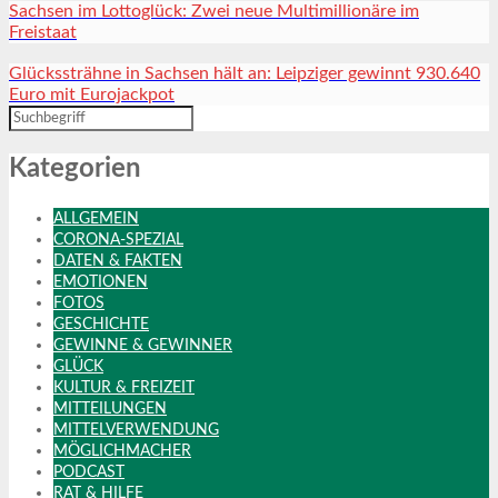
Sachsen im Lottoglück: Zwei neue Multimillionäre im
Freistaat
Glückssträhne in Sachsen hält an: Leipziger gewinnt 930.640
Euro mit Eurojackpot
Kategorien
ALLGEMEIN
CORONA-SPEZIAL
DATEN & FAKTEN
EMOTIONEN
FOTOS
GESCHICHTE
GEWINNE & GEWINNER
GLÜCK
KULTUR & FREIZEIT
MITTEILUNGEN
MITTELVERWENDUNG
MÖGLICHMACHER
PODCAST
RAT & HILFE