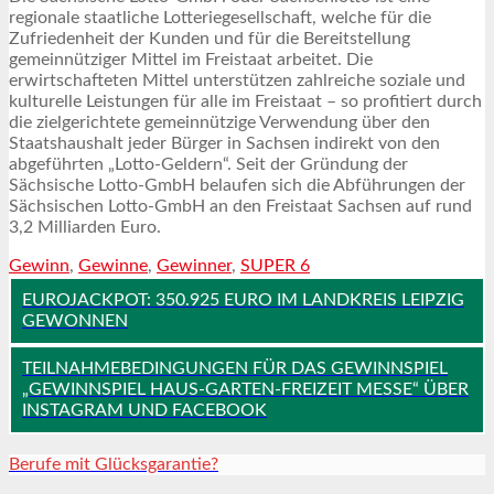
regionale staatliche Lotteriegesellschaft, welche für die
Zufriedenheit der Kunden und für die Bereitstellung
gemeinnütziger Mittel im Freistaat arbeitet. Die
erwirtschafteten Mittel unterstützen zahlreiche soziale und
kulturelle Leistungen für alle im Freistaat – so profitiert durch
die zielgerichtete gemeinnützige Verwendung über den
Staatshaushalt jeder Bürger in Sachsen indirekt von den
abgeführten „Lotto-Geldern“. Seit der Gründung der
Sächsische Lotto-GmbH belaufen sich die Abführungen der
Sächsischen Lotto-GmbH an den Freistaat Sachsen auf rund
3,2 Milliarden Euro.
Gewinn
,
Gewinne
,
Gewinner
,
SUPER 6
EUROJACKPOT: 350.925 EURO IM LANDKREIS LEIPZIG
GEWONNEN
TEILNAHMEBEDINGUNGEN FÜR DAS GEWINNSPIEL
„GEWINNSPIEL HAUS-GARTEN-FREIZEIT MESSE“ ÜBER
INSTAGRAM UND FACEBOOK
Berufe mit Glücksgarantie?