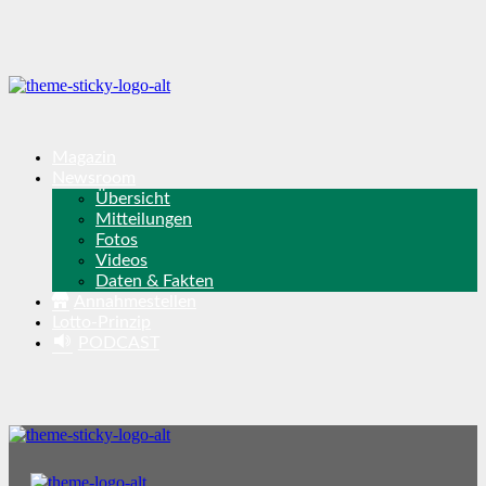
Magazin
Newsroom
Übersicht
Mitteilungen
Fotos
Videos
Daten & Fakten
Annahmestellen
Lotto-Prinzip
PODCAST