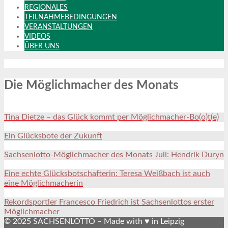
REGIONALES
TEILNAHMEBEDINGUNGEN
VERANSTALTUNGEN
VIDEOS
ÜBER UNS
Die Möglichmacher des Monats
Tina Dietze – das Glück kommt per Möglichmacher-Bo(o)t(e)
Ein Glücksbote der Zukunft
Sachsenlotto-Möglichmacher des Monats Juli: Hendrik Duryn
Eine echte Glücksbotschafterin: Teresa Weißbach ist auch
eine Möglichmacherin
Rekordsportler Francesco Friedrich ist Sachsenlottos erster
Möglichmacher
© 2025 SACHSENLOTTO – Made with ♥ in Leipzig