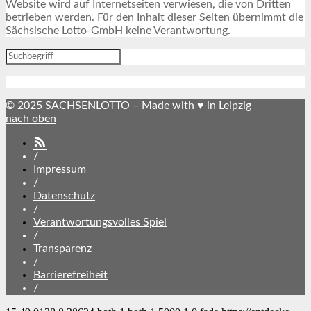
Website wird auf Internetseiten verwiesen, die von Dritten
betrieben werden. Für den Inhalt dieser Seiten übernimmt die
Sächsische Lotto-GmbH keine Verantwortung.
© 2025 SACHSENLOTTO – Made with ♥ in Leipzig
nach oben
SACHSENLOTTO
abonnieren
/
Impressum
/
Datenschutz
/
Verantwortungsvolles Spiel
/
Transparenz
/
Barrierefreiheit
/