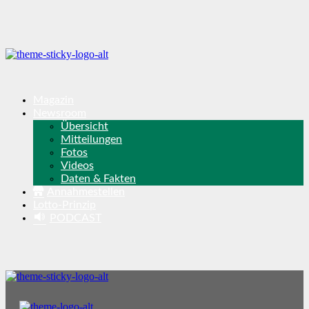
Magazin
Newsroom
Übersicht
Mitteilungen
Fotos
Videos
Daten & Fakten
Annahmestellen
Lotto-Prinzip
PODCAST