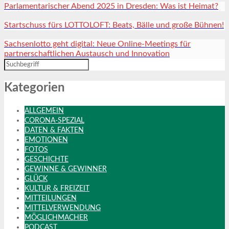
Parlamentarischer Abend 2025 in Dresden: Was ist Heimat?
Startschuss fürs LOTTOLOFT: Beats, Bälle und große Bühnen!
Sachsenlotto geht digital: Neue Online-Meetings für
partnerschaftlichen Austausch und Innovation
Kategorien
ALLGEMEIN
CORONA-SPEZIAL
DATEN & FAKTEN
EMOTIONEN
FOTOS
GESCHICHTE
GEWINNE & GEWINNER
GLÜCK
KULTUR & FREIZEIT
MITTEILUNGEN
MITTELVERWENDUNG
MÖGLICHMACHER
PODCAST