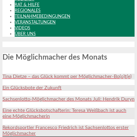
RAT & HILFE
REGIONALES
TEILNAHMEBEDINGUNGEN
VERANSTALTUNGEN
VIDEOS
ÜBER UNS
Die Möglichmacher des Monats
Tina Dietze – das Glück kommt per Möglichmacher-Bo(o)t(e)
Ein Glücksbote der Zukunft
Sachsenlotto-Möglichmacher des Monats Juli: Hendrik Duryn
Eine echte Glücksbotschafterin: Teresa Weißbach ist auch
eine Möglichmacherin
Rekordsportler Francesco Friedrich ist Sachsenlottos erster
Möglichmacher