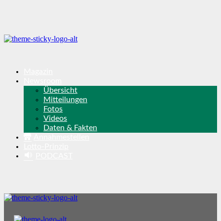
Magazin
Newsroom
Übersicht
Mitteilungen
Fotos
Videos
Daten & Fakten
Annahmestellen
Lotto-Prinzip
PODCAST