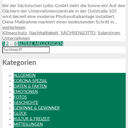
Bei der Sächsischen Lotto-GmbH zieht die Sonne ein! Auf den
Dächern der Unternehmenszentrale in der Oststraße 105
wird derzeit eine moderne Photovoltaikanlage installiert.
Diese Maßnahme markiert einen bedeutenden Schritt in...
weiterlesen
Klimaschutz
,
Nachhaltigkeit
,
SACHSENLOTTO
,
Solarstrom
,
Unternehmen
1
2
6
…
ÄLTERE MELDUNGEN
Kategorien
ALLGEMEIN
CORONA-SPEZIAL
DATEN & FAKTEN
EMOTIONEN
FOTOS
GESCHICHTE
GEWINNE & GEWINNER
GLÜCK
KULTUR & FREIZEIT
MITTEILUNGEN