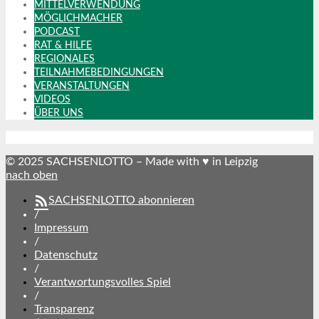
MITTELVERWENDUNG
MÖGLICHMACHER
PODCAST
RAT & HILFE
REGIONALES
TEILNAHMEBEDINGUNGEN
VERANSTALTUNGEN
VIDEOS
ÜBER UNS
© 2025 SACHSENLOTTO – Made with ♥ in Leipzig
nach oben
SACHSENLOTTO abonnieren
/
Impressum
/
Datenschutz
/
Verantwortungsvolles Spiel
/
Transparenz