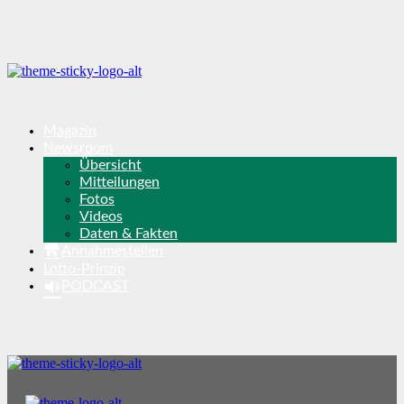
Magazin
Newsroom
Übersicht
Mitteilungen
Fotos
Videos
Daten & Fakten
Annahmestellen
Lotto-Prinzip
PODCAST