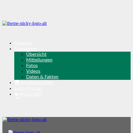
Magazin
Newsroom
Übersicht
Mitteilungen
Fotos
Videos
Daten & Fakten
Annahmestellen
Lotto-Prinzip
PODCAST