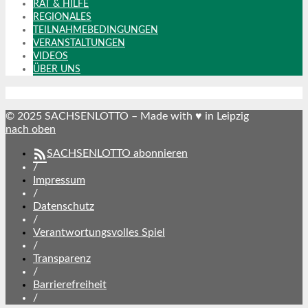
RAT & HILFE
REGIONALES
TEILNAHMEBEDINGUNGEN
VERANSTALTUNGEN
VIDEOS
ÜBER UNS
© 2025 SACHSENLOTTO – Made with ♥ in Leipzig
nach oben
SACHSENLOTTO abonnieren
/
Impressum
/
Datenschutz
/
Verantwortungsvolles Spiel
/
Transparenz
/
Barrierefreiheit
/