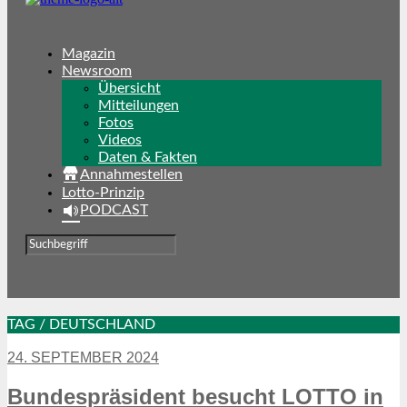
Magazin
Newsroom
Übersicht
Mitteilungen
Fotos
Videos
Daten & Fakten
Annahmestellen
Lotto-Prinzip
PODCAST
TAG / DEUTSCHLAND
24. SEPTEMBER 2024
Bundespräsident besucht LOTTO in