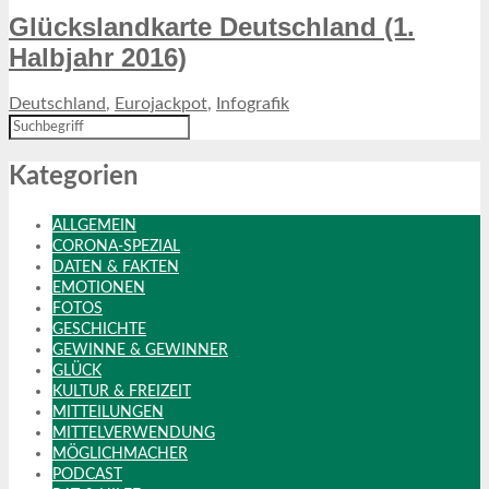
Glückslandkarte Deutschland (1.
Halbjahr 2016)
Deutschland
,
Eurojackpot
,
Infografik
Kategorien
ALLGEMEIN
CORONA-SPEZIAL
DATEN & FAKTEN
EMOTIONEN
FOTOS
GESCHICHTE
GEWINNE & GEWINNER
GLÜCK
KULTUR & FREIZEIT
MITTEILUNGEN
MITTELVERWENDUNG
MÖGLICHMACHER
PODCAST