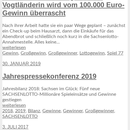
Vogtländerin wird vom 100.000 Euro-
Gewinn überrascht
Nach ihrer Arbeit hatte sie ein paar Wege geplant – zunächst
ein Check-up beim Hausarzt, dann die Einkäufe für das
Abendbrot und schließlich noch kurz in die Sachsenlotto-
Annahmestelle. Alles keine...
weiterlesen
Gewinn
,
Großgewinn
,
Großgewinner
,
Lottogewinn
,
Spiel 77
30. JANUAR 2019
Jahrespressekonferenz 2019
Jahresbilanz 2018: Sachsen im Glück: Fünf neue
SACHSENLOTTO-Millionäre Spieleinsätze und Gewinne
gestiegen
weiterlesen
2018
,
2019
,
Bilanz
,
Gewinne
,
Gewinner
,
Großgewinner
,
SACHSENLOTTO
3. JULI 2017