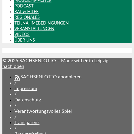
MÖGLICHMACHER
PODCAST
RAT & HILFE
REGIONALES
TEILNAHMEBEDINGUNGEN
VERANSTALTUNGEN
VIDEOS
ÜBER UNS
© 2025 SACHSENLOTTO – Made with ♥ in Leipzig
nach oben
SACHSENLOTTO abonnieren
/
Impressum
/
Datenschutz
/
Verantwortungsvolles Spiel
/
Transparenz
/
Barrierefreiheit