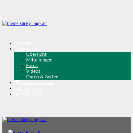
Magazin
Newsroom
Übersicht
Mitteilungen
Fotos
Videos
Daten & Fakten
Annahmestellen
Lotto-Prinzip
PODCAST