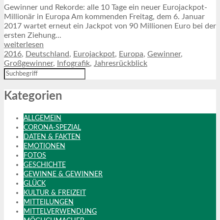
Gewinner und Rekorde: alle 10 Tage ein neuer Eurojackpot-
Millionär in Europa Am kommenden Freitag, dem 6. Januar
2017 wartet erneut ein Jackpot von 90 Millionen Euro bei der
ersten Ziehung...
weiterlesen
2016
,
Deutschland
,
Eurojackpot
,
Europa
,
Gewinner
,
Großgewinner
,
Infografik
,
Jahresrückblick
Kategorien
ALLGEMEIN
CORONA-SPEZIAL
DATEN & FAKTEN
EMOTIONEN
FOTOS
GESCHICHTE
GEWINNE & GEWINNER
GLÜCK
KULTUR & FREIZEIT
MITTEILUNGEN
MITTELVERWENDUNG