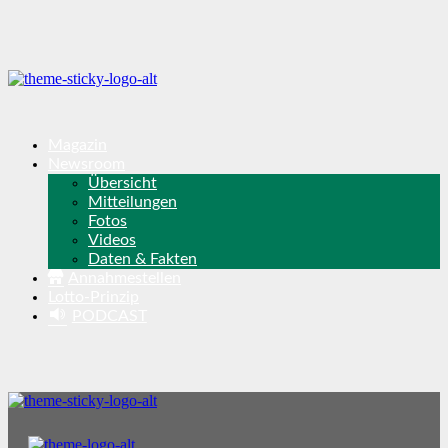
Magazin
Newsroom
Übersicht
Mitteilungen
Fotos
Videos
Daten & Fakten
Annahmestellen
Lotto-Prinzip
PODCAST