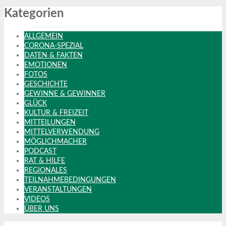
Kategorien
ALLGEMEIN
CORONA-SPEZIAL
DATEN & FAKTEN
EMOTIONEN
FOTOS
GESCHICHTE
GEWINNE & GEWINNER
GLÜCK
KULTUR & FREIZEIT
MITTEILUNGEN
MITTELVERWENDUNG
MÖGLICHMACHER
PODCAST
RAT & HILFE
REGIONALES
TEILNAHMEBEDINGUNGEN
VERANSTALTUNGEN
VIDEOS
ÜBER UNS