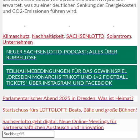
erwartet, was zu einer deutlichen Senkung der Energiekosten
und CO2-Emissionen führen wird.
Klimaschutz
,
Nachhaltigkeit
,
SACHSENLOTTO
,
Solarstrom
,
Unternehmen
NEUER SACHSENLOTTO-PODCAST: ALLES ÜBER
RUBBELLOSE
TEILNAHMEBEDINGUNGEN FÜR DAS GEWINNSPIEL
„DRESDEN MONARCHS TRIKOT UND 1×2 FOOTBALL
TICKETS“ ÜBER INSTAGRAM UND FACEBOOK
Parlamentarischer Abend 2025 in Dresden: Was ist Heimat?
Startschuss fürs LOTTOLOFT: Beats, Bälle und große Bühnen!
Sachsenlotto geht digital: Neue Online-Meetings für
partnerschaftlichen Austausch und Innovation