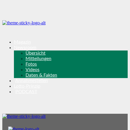
Magazin
Newsroom
Übersicht
Mitteilungen
Fotos
Videos
Daten & Fakten
Annahmestellen
Lotto-Prinzip
PODCAST