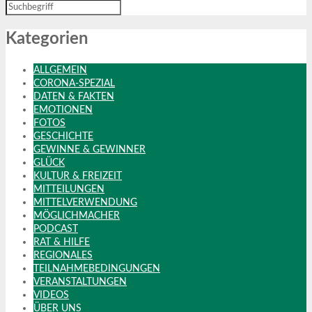
Kategorien
ALLGEMEIN
CORONA-SPEZIAL
DATEN & FAKTEN
EMOTIONEN
FOTOS
GESCHICHTE
GEWINNE & GEWINNER
GLÜCK
KULTUR & FREIZEIT
MITTEILUNGEN
MITTELVERWENDUNG
MÖGLICHMACHER
PODCAST
RAT & HILFE
REGIONALES
TEILNAHMEBEDINGUNGEN
VERANSTALTUNGEN
VIDEOS
ÜBER UNS