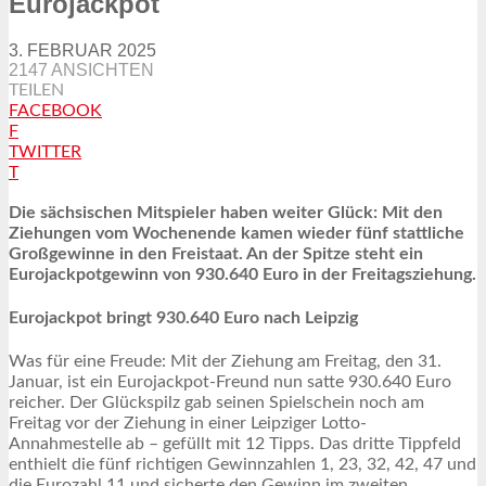
Eurojackpot
3. FEBRUAR 2025
2147 ANSICHTEN
TEILEN
FACEBOOK
F
TWITTER
T
Die sächsischen Mitspieler haben weiter Glück: Mit den
Ziehungen vom Wochenende kamen wieder fünf stattliche
Großgewinne in den Freistaat. An der Spitze steht ein
Eurojackpotgewinn von 930.640 Euro in der Freitagsziehung.
Eurojackpot bringt 930.640 Euro nach Leipzig
Was für eine Freude: Mit der Ziehung am Freitag, den 31.
Januar, ist ein Eurojackpot-Freund nun satte 930.640 Euro
reicher. Der Glückspilz gab seinen Spielschein noch am
Freitag vor der Ziehung in einer Leipziger Lotto-
Annahmestelle ab – gefüllt mit 12 Tipps. Das dritte Tippfeld
enthielt die fünf richtigen Gewinnzahlen 1, 23, 32, 42, 47 und
die Eurozahl 11 und sicherte den Gewinn im zweiten