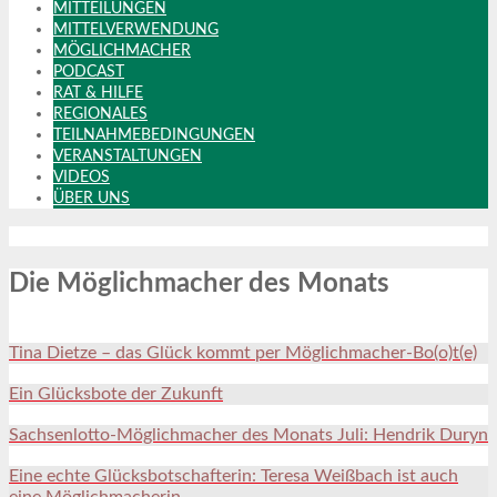
MITTEILUNGEN
MITTELVERWENDUNG
MÖGLICHMACHER
PODCAST
RAT & HILFE
REGIONALES
TEILNAHMEBEDINGUNGEN
VERANSTALTUNGEN
VIDEOS
ÜBER UNS
Die Möglichmacher des Monats
Tina Dietze – das Glück kommt per Möglichmacher-Bo(o)t(e)
Ein Glücksbote der Zukunft
Sachsenlotto-Möglichmacher des Monats Juli: Hendrik Duryn
Eine echte Glücksbotschafterin: Teresa Weißbach ist auch