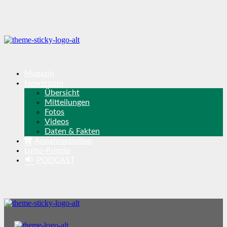
Magazin
Newsroom
Übersicht
Mitteilungen
Fotos
Videos
Daten & Fakten
Annahmestellen
Lotto-Prinzip
PODCAST