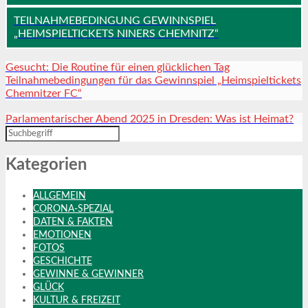
TEILNAHMEBEDINGUNG GEWINNSPIEL
„HEIMSPIELTICKETS NINERS CHEMNITZ“
Gesucht: Die Routine für einen glücklichen Tag
Teilnahmebedingungen für das Gewinnspiel „Heimspieltickets
Chemnitzer FC“
Parlamentarischer Abend 2025 in Dresden: Was ist Heimat?
Kategorien
ALLGEMEIN
CORONA-SPEZIAL
DATEN & FAKTEN
EMOTIONEN
FOTOS
GESCHICHTE
GEWINNE & GEWINNER
GLÜCK
KULTUR & FREIZEIT