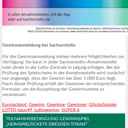
Gewinnanmeldung bei Sachsenlotto
Für die Gewinnanmeldung stehen mehrere Möglichkeiten zur
Verfügung: Sie kann in jeder Sachsenlotto-Annahmestelle
oder direkt in der Lotto-Zentrale in Leipzig erfolgen. Bei der
Prüfung des Spielscheins in der Annahmestelle wird zunächst
nur angezeigt, dass der Gewinn bei über 1.000 Euro liegt.
Nach dieser Prüfung erhält der Gewinner ein entsprechendes
Formular, um die Auszahlung der Gewinnsumme zu
veranlassen.
Eurojackpot
,
Gewinn
,
Gewinne
,
Gewinner
,
GlücksSpirale
,
LOTTO 6aus49
,
Lottogewinn
,
SUPER 6
TEILNAHMEBEDINGUNG GEWINNSPIEL
„HEIMSPIELTICKETS DRESDEN TITANS“