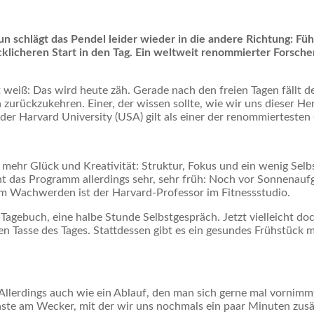
schlägt das Pendel leider wieder in die andere Richtung: Fühlt
cklicheren Start in den Tag. Ein weltweit renommierter Forsche
 weiß: Das wird heute zäh. Gerade nach den freien Tagen fällt 
zurückzukehren. Einer, der wissen sollte, wie wir uns dieser Her
 der Harvard University (USA) gilt als einer der renommierteste
mehr Glück und Kreativität: Struktur, Fokus und ein wenig Selb
nt das Programm allerdings sehr, sehr früh: Noch vor Sonnenauf
m Wachwerden ist der Harvard-Professor im Fitnessstudio.
gebuch, eine halbe Stunde Selbstgespräch. Jetzt vielleicht doch 
 Tasse des Tages. Stattdessen gibt es ein gesundes Frühstück mi
. Allerdings auch wie ein Ablauf, den man sich gerne mal vornimm
Taste am Wecker, mit der wir uns nochmals ein paar Minuten zusä