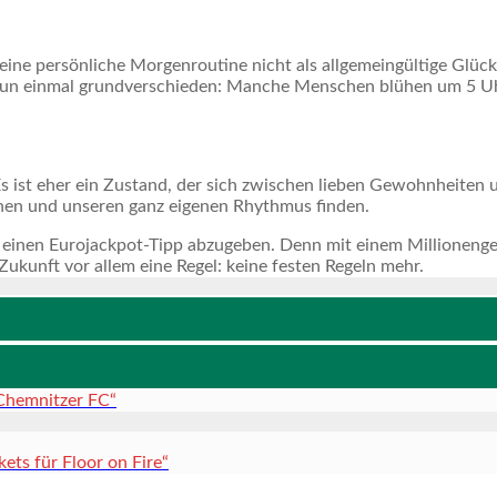
eine persönliche Morgenroutine nicht als allgemeingültige Glück
d nun einmal grundverschieden: Manche Menschen blühen um 5 Uh
Es ist eher ein Zustand, der sich zwischen lieben Gewohnheiten un
rnen und unseren ganz eigenen Rhythmus finden.
 einen Eurojackpot-Tipp abzugeben. Denn mit einem Millioneng
Zukunft vor allem eine Regel: keine festen Regeln mehr.
 Chemnitzer FC“
ets für Floor on Fire“