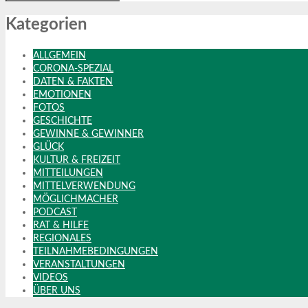
Kategorien
ALLGEMEIN
CORONA-SPEZIAL
DATEN & FAKTEN
EMOTIONEN
FOTOS
GESCHICHTE
GEWINNE & GEWINNER
GLÜCK
KULTUR & FREIZEIT
MITTEILUNGEN
MITTELVERWENDUNG
MÖGLICHMACHER
PODCAST
RAT & HILFE
REGIONALES
TEILNAHMEBEDINGUNGEN
VERANSTALTUNGEN
VIDEOS
ÜBER UNS