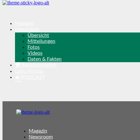
Magazin
Newsroom
Übersicht
Mitteilungen
Fotos
Videos
Daten & Fakten
Annahmestellen
Lotto-Prinzip
PODCAST
Magazin
Newsroom