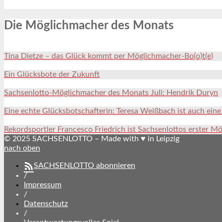
Die Möglichmacher des Monats
Tina Dietze – das Glück kommt per Möglichmacher-Bo(o)t(e)
Ein Glücksbote der Zukunft
Sachsenlotto-Möglichmacher des Monats Juli: Hendrik Duryn
Eine echte Glücksbotschafterin: Teresa Weißbach ist auch ein
Rekordsportler Francesco Friedrich ist Sachsenlottos erster M
© 2025 SACHSENLOTTO – Made with ♥ in Leipzig
nach oben
SACHSENLOTTO abonnieren
/
Impressum
/
Datenschutz
/