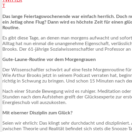
T
Das lange Feiertagswochenende war einfach herrlich. Doch nun 
ein Jetlag ohne Flug? Dann wird es höchste Zeit für einen glü
Routine.
Es gibt diese Tage, an denen man morgens aufwacht und sofort
Alltag hat nun einmal die unangenehme Eigenschaft, verlässlich 
Brooks. Der 61-jährige Sozialwissenschaftler und Professor an
Gute-Laune-Routine vor dem Morgengrauen
Der Wissenschaftler schwört auf eine feste Morgenroutine für 
Wie Arthur Brooks jetzt in seinem Podcast verraten hat, begin
richtig in Schwung zu bringen. Und schon 15 Minuten nach de
Nach einer Stunde Bewegung wird es ruhiger. Meditation oder Ta
Stunden nach dem Aufstehen greift der Glücksexperte zur ersten
Energieschub voll auszukosten.
Mit eiserner Disziplin zum Glück?
Seien wir ehrlich: Das klingt sehr durchdacht und diszipliniert
zwischen Theorie und Realität befindet sich stets die Snooze-