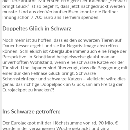
die Tiere abfärbt. Mit ersten Erfolgen: Der Kalender „Schwarz
bringt Glück“ ist so begehrt, dass jetzt nachgedruckt werden
musste. Und aus den Verkaufserlösen konnte die Berliner
Innung schon 7.700 Euro ans Tierheim spenden.
Doppeltes Glück in Schwarz
Noch mehr ist zu hoffen, dass es den schwarzen Tieren auf
Dauer besser ergeht und sie ihr Negativ-Image abstreifen
können. Schließlich ist Aberglaube immer auch eine Frage der
Perspektive. In Schottland beispielsweise glaubt man an
unverhofften Wohlstand, wenn eine schwarze Katze vor der
Tür sitzt. Und Japaner sind überzeugt, dass die Begegnung mit
einer dunklen Fellnase Glück bringt. Schwarze
Schornsteinfeger und schwarze Katzen – vielleicht wäre dies
genau das richtige Doppelpack an Glück, um am Freitag den
Eurojackpot zu knacken?!
Ins Schwarze getroffen:
Der Eurojackpot mit der Höchstsumme von rd. 90 Mio. €
wurde in der vergangenen Woche geknackt und ging