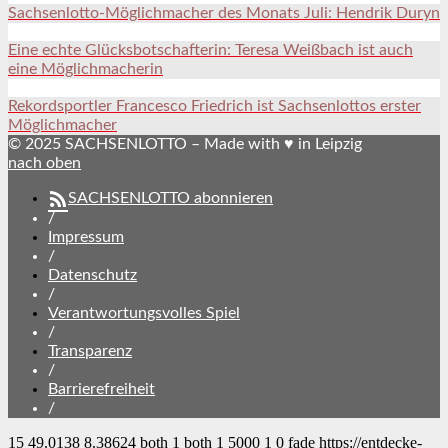
Sachsenlotto-Möglichmacher des Monats Juli: Hendrik Duryn
Eine echte Glücksbotschafterin: Teresa Weißbach ist auch
eine Möglichmacherin
Rekordsportler Francesco Friedrich ist Sachsenlottos erster
Möglichmacher
© 2025 SACHSENLOTTO – Made with ♥ in Leipzig
nach oben
SACHSENLOTTO abonnieren
/
Impressum
/
Datenschutz
/
Verantwortungsvolles Spiel
/
Transparenz
/
Barrierefreiheit
/
15
49.0138
8.38624
both
1
both
1
5000
1
0
fade
https://entdecke-