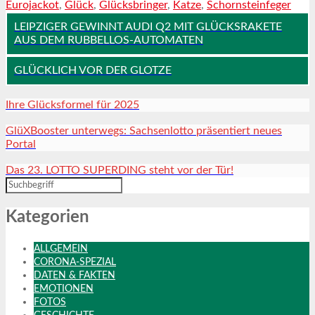
Eurojackot
,
Glück
,
Glücksbringer
,
Katze
,
Schornsteinfeger
LEIPZIGER GEWINNT AUDI Q2 MIT GLÜCKSRAKETE
AUS DEM RUBBELLOS-AUTOMATEN
GLÜCKLICH VOR DER GLOTZE
Ihre Glücksformel für 2025
GlüXBooster unterwegs: Sachsenlotto präsentiert neues
Portal
Das 23. LOTTO SUPERDING steht vor der Tür!
Kategorien
ALLGEMEIN
CORONA-SPEZIAL
DATEN & FAKTEN
EMOTIONEN
FOTOS