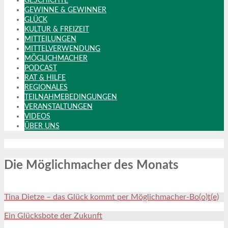
GESCHICHTE
GEWINNE & GEWINNER
GLÜCK
KULTUR & FREIZEIT
MITTEILUNGEN
MITTELVERWENDUNG
MÖGLICHMACHER
PODCAST
RAT & HILFE
REGIONALES
TEILNAHMEBEDINGUNGEN
VERANSTALTUNGEN
VIDEOS
ÜBER UNS
Die Möglichmacher des Monats
Tina Dietze – das Glück kommt per Möglichmacher-Bo(o)t(e)
Ein Glücksbote der Zukunft