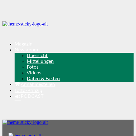
Magazin
Newsroom
Übersicht
Mitteilungen
Fotos
Videos
Daten & Fakten
Annahmestellen
Lotto-Prinzip
PODCAST