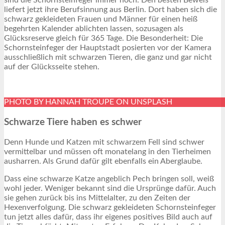
sind die Schornsteinfeger immer noch. Den besten Beweis
liefert jetzt ihre Berufsinnung aus Berlin. Dort haben sich die
schwarz gekleideten Frauen und Männer für einen heiß
begehrten Kalender ablichten lassen, sozusagen als
Glücksreserve gleich für 365 Tage. Die Besonderheit: Die
Schornsteinfeger der Hauptstadt posierten vor der Kamera
ausschließlich mit schwarzen Tieren, die ganz und gar nicht
auf der Glücksseite stehen.
PHOTO BY HANNAH TROUPE ON UNSPLASH
Schwarze Tiere haben es schwer
Denn Hunde und Katzen mit schwarzem Fell sind schwer
vermittelbar und müssen oft monatelang in den Tierheimen
ausharren. Als Grund dafür gilt ebenfalls ein Aberglaube.
Dass eine schwarze Katze angeblich Pech bringen soll, weiß
wohl jeder. Weniger bekannt sind die Ursprünge dafür. Auch
sie gehen zurück bis ins Mittelalter, zu den Zeiten der
Hexenverfolgung. Die schwarz gekleideten Schornsteinfeger
tun jetzt alles dafür, dass ihr eigenes positives Bild auch auf