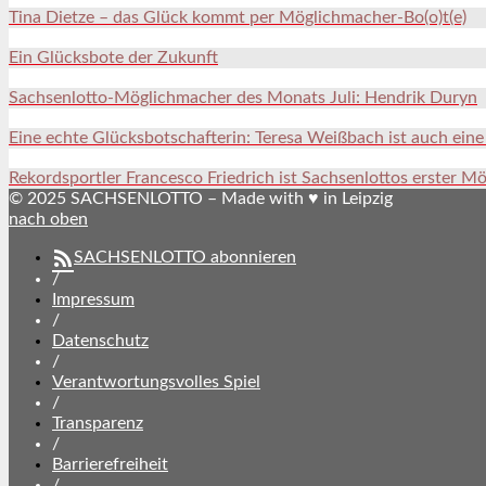
Tina Dietze – das Glück kommt per Möglichmacher-Bo(o)t(e)
Ein Glücksbote der Zukunft
Sachsenlotto-Möglichmacher des Monats Juli: Hendrik Duryn
Eine echte Glücksbotschafterin: Teresa Weißbach ist auch ein
Rekordsportler Francesco Friedrich ist Sachsenlottos erster M
© 2025 SACHSENLOTTO – Made with ♥ in Leipzig
nach oben
SACHSENLOTTO abonnieren
/
Impressum
/
Datenschutz
/
Verantwortungsvolles Spiel
/
Transparenz
/
Barrierefreiheit
/