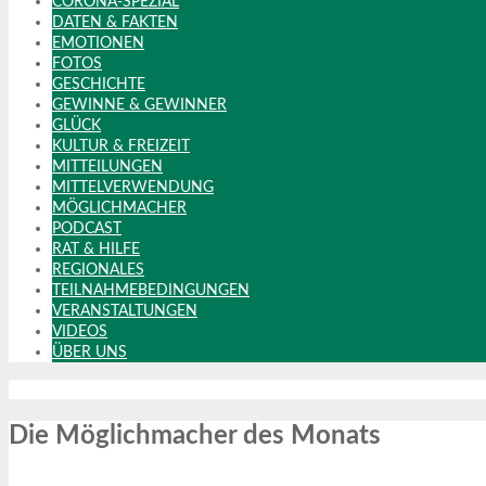
CORONA-SPEZIAL
DATEN & FAKTEN
EMOTIONEN
FOTOS
GESCHICHTE
GEWINNE & GEWINNER
GLÜCK
KULTUR & FREIZEIT
MITTEILUNGEN
MITTELVERWENDUNG
MÖGLICHMACHER
PODCAST
RAT & HILFE
REGIONALES
TEILNAHMEBEDINGUNGEN
VERANSTALTUNGEN
VIDEOS
ÜBER UNS
Die Möglichmacher des Monats