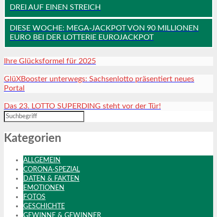
DREI AUF EINEN STREICH
DIESE WOCHE: MEGA-JACKPOT VON 90 MILLIONEN
EURO BEI DER LOTTERIE EUROJACKPOT
Ihre Glücksformel für 2025
GlüXBooster unterwegs: Sachsenlotto präsentiert neues
Portal
Das 23. LOTTO SUPERDING steht vor der Tür!
Kategorien
ALLGEMEIN
CORONA-SPEZIAL
DATEN & FAKTEN
EMOTIONEN
FOTOS
GESCHICHTE
GEWINNE & GEWINNER