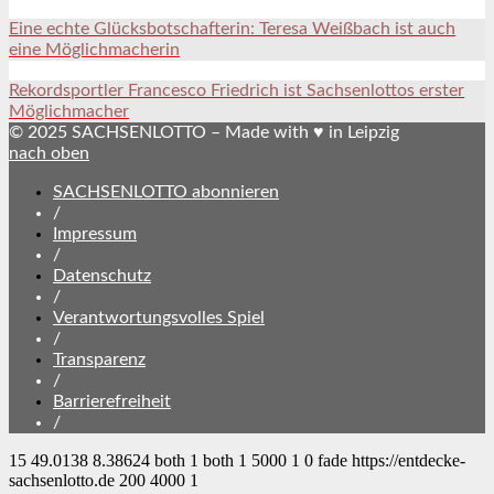
Eine echte Glücksbotschafterin: Teresa Weißbach ist auch
eine Möglichmacherin
Rekordsportler Francesco Friedrich ist Sachsenlottos erster
Möglichmacher
© 2025 SACHSENLOTTO – Made with ♥ in Leipzig
nach oben
SACHSENLOTTO abonnieren
/
Impressum
/
Datenschutz
/
Verantwortungsvolles Spiel
/
Transparenz
/
Barrierefreiheit
/
15
49.0138
8.38624
both
1
both
1
5000
1
0
fade
https://entdecke-
sachsenlotto.de
200
4000
1