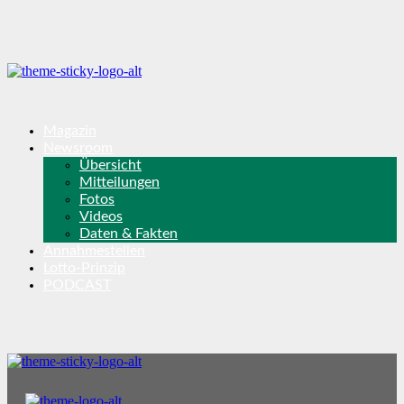
Magazin
Newsroom
Übersicht
Mitteilungen
Fotos
Videos
Daten & Fakten
Annahmestellen
Lotto-Prinzip
PODCAST