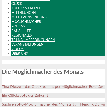
GLÜCK
KULTUR & FREIZEIT
MITTEILUNGEN
MITTELVERWENDUNG
MÖGLICHMACHER
PODCAST
RAT & HILFE
REGIONALES
TEILNAHMEBEDINGUNGEN
VERANSTALTUNGEN
VIDEOS
ÜBER UNS
Die Möglichmacher des Monats
Tina Dietze – das Glück kommt per Möglichmacher-Bo(o)t(e)
Ein Glücksbote der Zukunft
Sachsenlotto-Möglichmacher des Monats Juli: Hendrik Duryn