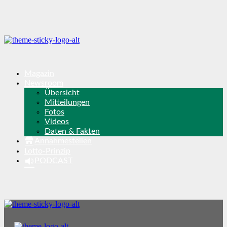
Magazin
Newsroom
Übersicht
Mitteilungen
Fotos
Videos
Daten & Fakten
Annahmestellen
Lotto-Prinzip
PODCAST