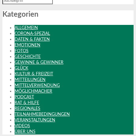
Kategorien
ALLGEMEIN
CORONA-SPEZIAL
DATEN & FAKTEN
EMOTIONEN
FOTOS
GESCHICHTE
GEWINNE & GEWINNER
GLÜCK
KULTUR & FREIZEIT
MITTEILUNGEN
MITTELVERWENDUNG
MÖGLICHMACHER
PODCAST
RAT & HILFE
REGIONALES
TEILNAHMEBEDINGUNGEN
VERANSTALTUNGEN
VIDEOS
ÜBER UNS