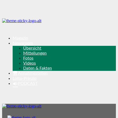
Magazin
Newsroom
Übersicht
Mitteilungen
Fotos
Videos
Daten & Fakten
Annahmestellen
Lotto-Prinzip
PODCAST