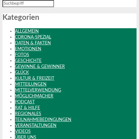
Kategorien
ALLGEMEIN
CORONA-SPEZIAL
DATEN & FAKTEN
EMOTIONEN
FOTOS
GESCHICHTE
GEWINNE & GEWINNER
GLÜCK
KULTUR & FREIZEIT
MITTEILUNGEN
MITTELVERWENDUNG
MÖGLICHMACHER
PODCAST
RAT & HILFE
REGIONALES
TEILNAHMEBEDINGUNGEN
VERANSTALTUNGEN
VIDEOS
ÜBER UNS