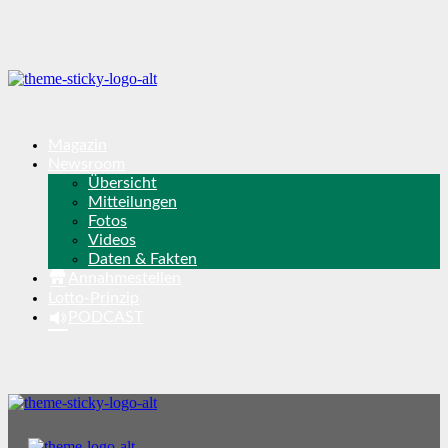
Magazin
Newsroom
Übersicht
Mitteilungen
Fotos
Videos
Daten & Fakten
Annahmestellen
Lotto-Prinzip
PODCAST