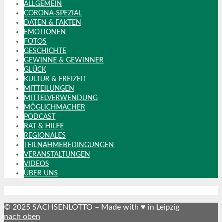
ALLGEMEIN
CORONA-SPEZIAL
DATEN & FAKTEN
EMOTIONEN
FOTOS
GESCHICHTE
GEWINNE & GEWINNER
GLÜCK
KULTUR & FREIZEIT
MITTEILUNGEN
MITTELVERWENDUNG
MÖGLICHMACHER
PODCAST
RAT & HILFE
REGIONALES
TEILNAHMEBEDINGUNGEN
VERANSTALTUNGEN
VIDEOS
ÜBER UNS
© 2025 SACHSENLOTTO – Made with ♥ in Leipzig
nach oben