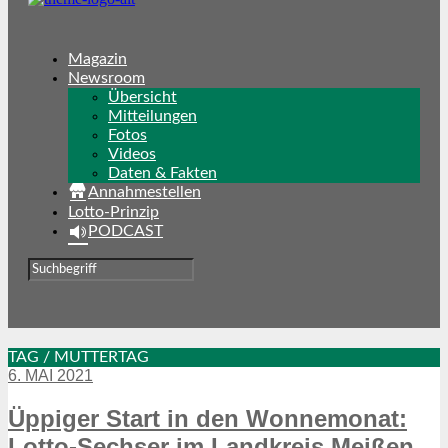
Magazin
Newsroom
Übersicht
Mitteilungen
Fotos
Videos
Daten & Fakten
Annahmestellen
Lotto-Prinzip
PODCAST
TAG / MUTTERTAG
6. MAI 2021
Üppiger Start in den Wonnemonat:
Lotto-Sechser im Landkreis Meißen