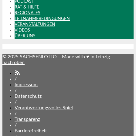
PODCAST
RAT & HILFE
REGIONALES
TEILNAHMEBEDINGUNGEN
VERANSTALTUNGEN
VIDEOS
ÜBER UNS
© 2025 SACHSENLOTTO – Made with ♥ in Leipzig
nach oben
SACHSENLOTTO
abonnieren
/
Impressum
/
Datenschutz
/
Verantwortungsvolles Spiel
/
Transparenz
/
Barrierefreiheit