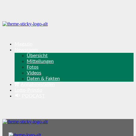
Magazin
Newsroom
Übersicht
Mitteilungen
Fotos
Videos
Daten & Fakten
Annahmestellen
Lotto-Prinzip
PODCAST