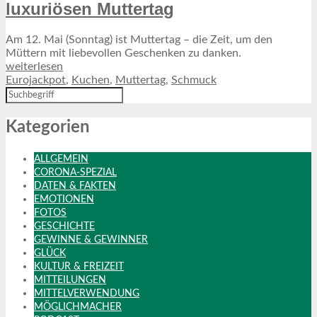
luxuriösen Muttertag
Am 12. Mai (Sonntag) ist Muttertag – die Zeit, um den
Müttern mit liebevollen Geschenken zu danken.
weiterlesen
Eurojackpot
,
Kuchen
,
Muttertag
,
Schmuck
Kategorien
ALLGEMEIN
CORONA-SPEZIAL
DATEN & FAKTEN
EMOTIONEN
FOTOS
GESCHICHTE
GEWINNE & GEWINNER
GLÜCK
KULTUR & FREIZEIT
MITTEILUNGEN
MITTELVERWENDUNG
MÖGLICHMACHER