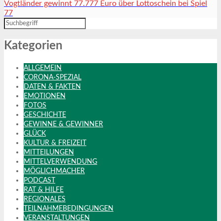
Vogtländer gewinnt 77.777 Euro über Lottoschein bei Spiel
77
Kategorien
ALLGEMEIN
CORONA-SPEZIAL
DATEN & FAKTEN
EMOTIONEN
FOTOS
GESCHICHTE
GEWINNE & GEWINNER
GLÜCK
KULTUR & FREIZEIT
MITTEILUNGEN
MITTELVERWENDUNG
MÖGLICHMACHER
PODCAST
RAT & HILFE
REGIONALES
TEILNAHMEBEDINGUNGEN
VERANSTALTUNGEN