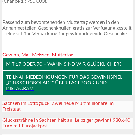
(Chance 1 : 750 000).
Passend zum bevorstehenden Muttertag werden in den
Annahmestellen Geschenkhüllen gratis zur Verfügung gestellt
– eine schöne Verpackung für gewinnbringende Geschenke.
Gewinn
,
Mai
,
Meissen
,
Muttertag
MIT 17 ODER 70 – WANN SIND WIR GLÜCKLICHER?
TEILNAHMEBEDINGUNGEN FÜR DAS GEWINNSPIEL
„GIN&SCHOKOLADE“ ÜBER FACEBOOK UND
INSTAGRAM
Sachsen im Lottoglück: Zwei neue Multimillionäre im
Freistaat
Glückssträhne in Sachsen hält an: Leipziger gewinnt 930.640
Euro mit Eurojackpot