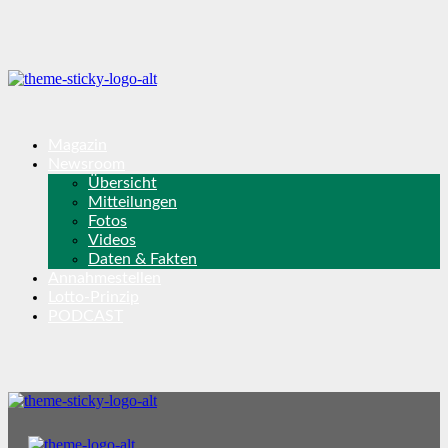
Magazin
Newsroom
Übersicht
Mitteilungen
Fotos
Videos
Daten & Fakten
Annahmestellen
Lotto-Prinzip
PODCAST