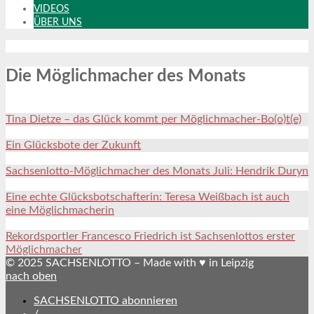
VIDEOS
ÜBER UNS
Die Möglichmacher des Monats
Tina Dietze – das Glück kommt per Möglichmacher-Bo(o)t(e)
Ein Glücksbote der Zukunft
Sachsenlotto-Möglichmacher des Monats Juli: Hendrik Duryn
Eine echte Glücksbotschafterin: Teresa Weißbach ist auch
eine Möglichmacherin
Rekordsportler Francesco Friedrich ist Sachsenlottos erster
Möglichmacher
© 2025 SACHSENLOTTO – Made with ♥ in Leipzig
nach oben
SACHSENLOTTO abonnieren