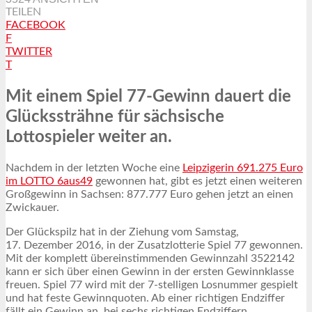
TEILEN
FACEBOOK
F
TWITTER
T
Mit einem Spiel 77-Gewinn dauert die
Glückssträhne für sächsische
Lottospieler weiter an.
Nachdem in der letzten Woche eine
Leipzigerin 691.275 Euro
im LOTTO 6aus49
gewonnen hat, gibt es jetzt einen weiteren
Großgewinn in Sachsen: 877.777 Euro gehen jetzt an einen
Zwickauer.
Der Glückspilz hat in der Ziehung vom Samstag,
17. Dezember 2016, in der Zusatzlotterie Spiel 77 gewonnen.
Mit der komplett übereinstimmenden Gewinnzahl 3522142
kann er sich über einen Gewinn in der ersten Gewinnklasse
freuen. Spiel 77 wird mit der 7-stelligen Losnummer gespielt
und hat feste Gewinnquoten. Ab einer richtigen Endziffer
fällt ein Gewinn an, bei sechs richtigen Endziffern