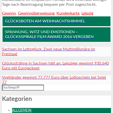
Tage nach Beantragung bequem per Post zugeschickt.
Gewinn
,
Gewinnüberweisung
,
Kundenkarte
,
Leipzig
GLÜCKSBOTEN AM WEIHNACHTSHIMMEL
SPANNUNG, WITZ UND EMOTIONEN –
GLÜCKSSPIRALE FILM AWARD 2016 VERGEBEN
Sachsen im Lottoglück: Zwei neue Multimillionäre im
Freistaat
Glückssträhne in Sachsen hält an: Leipziger gewinnt 930.640
Euro mit Eurojackpot
Vogtländer gewinnt 77.777 Euro über Lottoschein bei Spiel
77
Kategorien
ALLGEMEIN