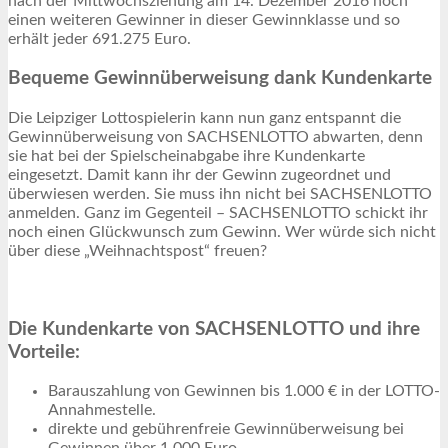
nach der Mittwochsziehung am 14. Dezember 2016 noch
einen weiteren Gewinner in dieser Gewinnklasse und so
erhält jeder 691.275 Euro.
Bequeme Gewinnüberweisung dank Kundenkarte
Die Leipziger Lottospielerin kann nun ganz entspannt die
Gewinnüberweisung von SACHSENLOTTO abwarten, denn
sie hat bei der Spielscheinabgabe ihre Kundenkarte
eingesetzt. Damit kann ihr der Gewinn zugeordnet und
überwiesen werden. Sie muss ihn nicht bei SACHSENLOTTO
anmelden. Ganz im Gegenteil – SACHSENLOTTO schickt ihr
noch einen Glückwunsch zum Gewinn. Wer würde sich nicht
über diese „Weihnachtspost“ freuen?
Die Kundenkarte von SACHSENLOTTO und ihre
Vorteile:
Barauszahlung von Gewinnen bis 1.000 € in der LOTTO-
Annahmestelle.
direkte und gebührenfreie Gewinnüberweisung bei