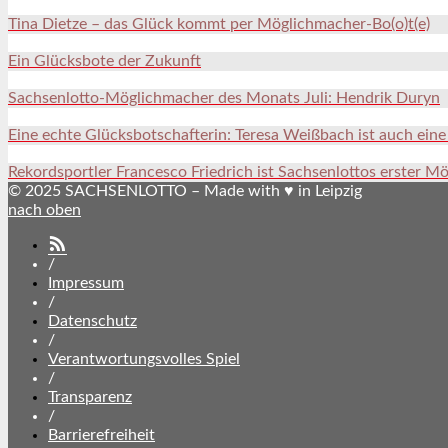
Tina Dietze – das Glück kommt per Möglichmacher-Bo(o)t(e)
Ein Glücksbote der Zukunft
Sachsenlotto-Möglichmacher des Monats Juli: Hendrik Duryn
Eine echte Glücksbotschafterin: Teresa Weißbach ist auch ein
Rekordsportler Francesco Friedrich ist Sachsenlottos erster M
© 2025 SACHSENLOTTO – Made with ♥ in Leipzig
nach oben
SACHSENLOTTO
abonnieren
/
Impressum
/
Datenschutz
/
Verantwortungsvolles Spiel
/
Transparenz
/
Barrierefreiheit