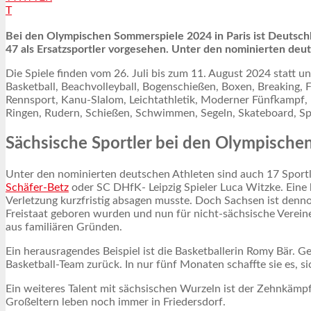
T
Bei den Olympischen Sommerspiele 2024 in Paris ist Deutsch
47 als Ersatzsportler vorgesehen. Unter den nominierten deut
Die Spiele finden vom 26. Juli bis zum 11. August 2024 statt u
Basketball, Beachvolleyball, Bogenschießen, Boxen, Breaking,
Rennsport, Kanu-Slalom, Leichtathletik, Moderner Fünfkampf,
Ringen, Rudern, Schießen, Schwimmen, Segeln, Skateboard, Sp
Sächsische Sportler bei den Olympisch
Unter den nominierten deutschen Athleten sind auch 17 Spor
Schäfer-Betz
oder SC DHfK- Leipzig Spieler Luca Witzke. Eine 
Verletzung kurzfristig absagen musste. Doch Sachsen ist dennoc
Freistaat geboren wurden und nun für nicht-sächsische Vereine
aus familiären Gründen.
Ein herausragendes Beispiel ist die Basketballerin Romy Bär. 
Basketball-Team zurück. In nur fünf Monaten schaffte sie es, s
Ein weiteres Talent mit sächsischen Wurzeln ist der Zehnkämpf
Großeltern leben noch immer in Friedersdorf.