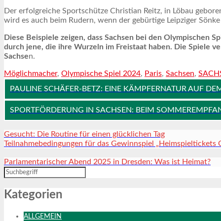
Der erfolgreiche Sportschütze Christian Reitz, in Löbau gebor
wird es auch beim Rudern, wenn der gebürtige Leipziger Sönke 
Diese Beispiele zeigen, dass Sachsen bei den Olympischen Spiel
durch jene, die ihre Wurzeln im Freistaat haben. Die Spiel
Sachse
n.
Möglichmacher
,
Olympische Spiel 2024
,
Paris
,
Sachsen
,
SACH
PAULINE SCHÄFER-BETZ: EINE KÄMPFERNATUR AUF D
SPORTFÖRDERUNG IN SACHSEN: BEIM SOMMEREMPFAN
Gesucht: Die Routine für einen glücklichen Tag
Teilnahmebedingungen für das Gewinnspiel „Heimspieltickets
Parlamentarischer Abend 2025 in Dresden: Was ist Heimat?
Kategorien
ALLGEMEIN