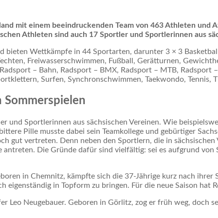
land mit einem beeindruckenden Team von 463 Athleten und Ath
schen Athleten sind auch 17 Sportler und Sportlerinnen aus sä
nd bieten Wettkämpfe in 44 Sportarten, darunter 3 × 3 Basketbal
 Fechten, Freiwasserschwimmen, Fußball, Gerätturnen, Gewichth
 Radsport – Bahn, Radsport – BMX, Radsport – MTB, Radsport –
ortklettern, Surfen, Synchronschwimmen, Taekwondo, Tennis, Ti
en Sommerspielen
tler und Sportlerinnen aus sächsischen Vereinen. Wie beispi
bittere Pille musste dabei sein Teamkollege und gebürtiger Sach
h gut vertreten. Denn neben den Sportlern, die in sächsischen Ve
 antreten. Die Gründe dafür sind vielfältig: sei es aufgrund vo
Geboren in Chemnitz, kämpfte sich die 37-Jährige kurz nach ihre
ich eigenständig in Topform zu bringen. Für die neue Saison hat
er Leo Neugebauer. Geboren in Görlitz, zog er früh weg, doch se