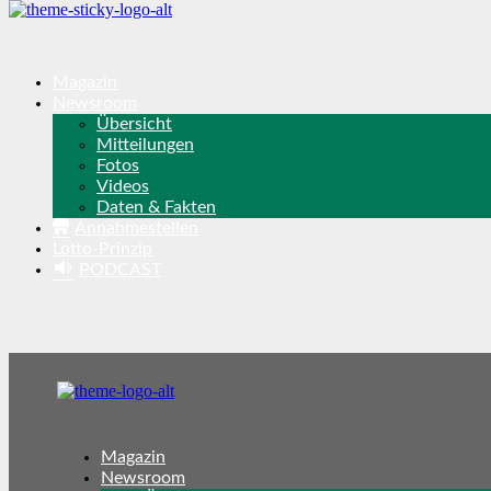
Magazin
Newsroom
Übersicht
Mitteilungen
Fotos
Videos
Daten & Fakten
Annahmestellen
Lotto-Prinzip
PODCAST
Magazin
Newsroom