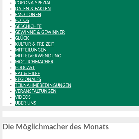
CORONA-SPEZIAL
DATEN & FAKTEN
EMOTIONEN
FOTOS
GESCHICHTE
GEWINNE & GEWINNER
GLÜCK
KULTUR & FREIZEIT
MITTEILUNGEN
MITTELVERWENDUNG
MÖGLICHMACHER
PODCAST
RAT & HILFE
REGIONALES
TEILNAHMEBEDINGUNGEN
VERANSTALTUNGEN
VIDEOS
ÜBER UNS
Die Möglichmacher des Monats