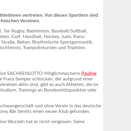
letinnen vertreten. Von diesen Sportlern sind
chsischen Vereinen.
l, 7er-Rugby, Badminton, Baseball/Softball,
eben, Golf, Handball, Hockey, Judo, Kanu-
 Straße, Reiten, Rhythmische Sportgymnastik,
schtennis, Trampolinturnen und Triathlon.
elsweise SACHSENLOTTO-Möglichmacherin
Pauline
se Franz Semper schlucken, der aufgrund einer
reinen aktiv sind, gibt es auch Athleten, die im
n Studium, Trainings an Bundesstützpunkten oder
r Schwangerschaft und ohne Verein in das deutsche
 Romy Bär bereits einen neuen Klub gefunden.
ine Wurzeln hat er nicht vergessen. Seine