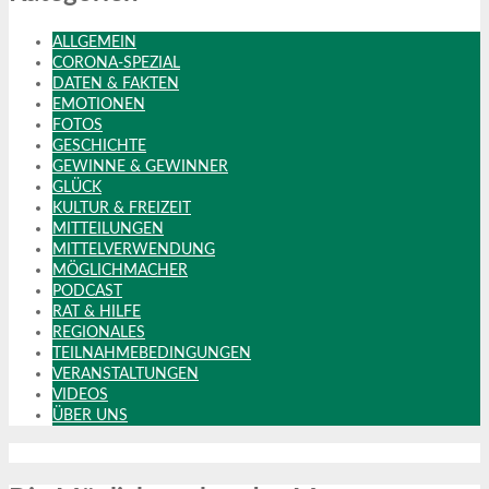
ALLGEMEIN
CORONA-SPEZIAL
DATEN & FAKTEN
EMOTIONEN
FOTOS
GESCHICHTE
GEWINNE & GEWINNER
GLÜCK
KULTUR & FREIZEIT
MITTEILUNGEN
MITTELVERWENDUNG
MÖGLICHMACHER
PODCAST
RAT & HILFE
REGIONALES
TEILNAHMEBEDINGUNGEN
VERANSTALTUNGEN
VIDEOS
ÜBER UNS