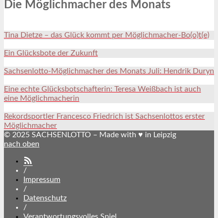
Die Möglichmacher des Monats
Tina Dietze – das Glück kommt per Möglichmacher-Bo(o)t(e)
Ein Glücksbote der Zukunft
Sachsenlotto-Möglichmacher des Monats Juli: Hendrik Duryn
Eine echte Glücksbotschafterin: Teresa Weißbach ist auch
eine Möglichmacherin
Rekordsportler Francesco Friedrich ist Sachsenlottos erster
Möglichmacher
© 2025 SACHSENLOTTO – Made with ♥ in Leipzig
nach oben
SACHSENLOTTO
abonnieren
/
Impressum
/
Datenschutz
/
Verantwortungsvolles Spiel