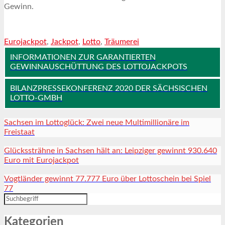
Gewinn.
Eurojackpot
,
Jackpot
,
Lotto
,
Träumerei
INFORMATIONEN ZUR GARANTIERTEN
GEWINNAUSCHÜTTUNG DES LOTTOJACKPOTS
BILANZPRESSEKONFERENZ 2020 DER SÄCHSISCHEN
LOTTO-GMBH
Sachsen im Lottoglück: Zwei neue Multimillionäre im
Freistaat
Glückssträhne in Sachsen hält an: Leipziger gewinnt 930.640
Euro mit Eurojackpot
Vogtländer gewinnt 77.777 Euro über Lottoschein bei Spiel
77
Kategorien