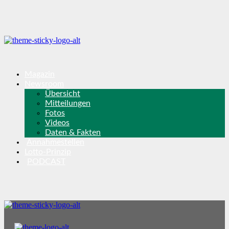
Magazin
Newsroom
Übersicht
Mitteilungen
Fotos
Videos
Daten & Fakten
Annahmestellen
Lotto-Prinzip
PODCAST