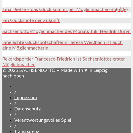
Tina Dietze – das Glück kommt per Möglichmacher-Bo(o)t(e)
Ein Glücksbote der Zukunft
Sachsenlotto-Möglichmacher des Monats Juli: Hendrik Duryn
Eine echte Glücksbotschafterin: Teresa Weißbach ist auch
eine Möglichmacherin
Rekordsportler Francesco Friedrich ist Sachsenlottos erster
Möglichmacher
© 2025 SACHSENLOTTO – Made with ♥ in Leipzig
nach oben
SACHSENLOTTO
abonnieren
/
Impressum
/
Datenschutz
/
Verantwortungsvolles Spiel
/
Transparenz