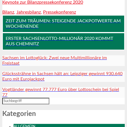
Keynote zur Bilanzpressekonferenz 2020
Bilanz
,
Jahresbilanz
,
Pressekonferenz
ZEIT ZUM TRÄUMEN: STEIGENDE JACKPOTWERTE AM
WOCHENENDE
ERSTER SACHSENLOTTO-MILLIONÄR 2020 KOMMT
AUS CHEMNITZ
Sachsen im Lottoglück: Zwei neue Multimillionäre im
Freistaat
Glückssträhne in Sachsen hält an: Leipziger gewinnt 930.640
Euro mit Eurojackpot
Vogtländer gewinnt 77.777 Euro über Lottoschein bei Spiel
77
Kategorien
ALLGEMEIN