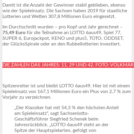
Damit ist die Anzahl der Gewinner stabil geblieben, ebenso
wie der Spieleinsatz. Die Sachsen haben 2019 für staatliche
Lotterien und Wetten 307,8 Millionen Euro eingesetzt.
Im Durchschnitt wurden – pro Kopf und Jahr gerechnet –
75,49 Euro
für die Teilnahme an LOTTO 6aus49, Spiel 77,
SUPER 6, Eurojackpot, KENO und plus5, TOTO, ODDSET,
der GlücksSpirale oder an den Rubbellotterien investiert.
DIE ZAHLEN DAS JAHRES: 11, 29 UND 42. FOTO: VOLKM
Spitzenreiter ist und bleibt LOTTO 6aus49. Hier ist mit einem
Spieleinsatz von 167,1 Millionen Euro ein Plus von 2,7 % zum
Vorjahr zu verzeichnen.
„Der Klassiker hat mit 54,3 % den höchsten Anteil
am Spieleinsatz“, sagt Sachsenlotto-
Geschäftsführer Siegfried Schenek beim
Jahresrückblick. „LOTTO 6aus49 steht an der
Spitze der Hauptspielarten, gefolgt von