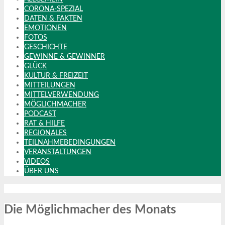
CORONA-SPEZIAL
DATEN & FAKTEN
EMOTIONEN
FOTOS
GESCHICHTE
GEWINNE & GEWINNER
GLÜCK
KULTUR & FREIZEIT
MITTEILUNGEN
MITTELVERWENDUNG
MÖGLICHMACHER
PODCAST
RAT & HILFE
REGIONALES
TEILNAHMEBEDINGUNGEN
VERANSTALTUNGEN
VIDEOS
ÜBER UNS
Die Möglichmacher des Monats