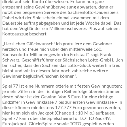
direkt auf sein Konto überwiesen. Er kann nun ganz
entspannt seine Gewinnüberweisung abwarten, denn er
nutzt den bequemen Service des Sachsenlotto-Dauerspiels.
Dabei wird der Spielschein einmal zusammen mit dem
Dauerspielauftrag abgegeben und ist jede Woche dabei. Das
hat dem Vogtländer ein Millionenschweres-Plus auf seinem
Kontoauszug beschert.
„Herzlichen Glückwunsch! Ich gratuliere dem Gewinner
herzlich und freue mich über den mittlerweile 160.
Sachsenlotto-Millionengewinn im Freistaat“, sagt Frank
Schwarz, Geschäftsführer der Sächsischen Lotto-GmbH. „Ich
bin sicher, dass den Sachsen das Lotto-Glück weiterhin treu
bleibt und wir in diesem Jahr noch zahlreiche weitere
Gewinner beglückwünschen können“.
Spiel 77 ist eine Nummernlotterie mit festen Gewinnquoten;
je mehr Ziffern in der richtigen Reihenfolge übereinstimmen,
desto höher ist der Gewinn. Von 5 Euro für eine richtige
Endziffer in Gewinnklasse 7 bis zur ersten Gewinnklasse – in
dieser können mindestens 177.777 Euro gewonnen werden,
hier kann sich ein Jackpot (Chance 1 : 10 Mio.) aufbauen.
Spiel 77 kann über die Spielscheine für LOTTO 6aus49,
Eurojackpot, GlücksSpirale sowie TOTO gespielt werden.