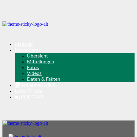
Magazin
Newsroom
Übersicht
Mitteilungen
Fotos
Videos
Daten & Fakten
Annahmestellen
Lotto-Prinzip
PODCAST