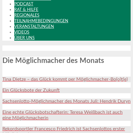
PODCAST
RAT & HILFE
REGIONALES
TEILNAHMEBEDINGUNGEN
VERANSTALTUNGEN
VIDEOS
ÜBER UNS
Die Möglichmacher des Monats
Tina Dietze – das Glück kommt per Möglichmacher-Bo(o)t(e)
Ein Glücksbote der Zukunft
Sachsenlotto-Möglichmacher des Monats Juli: Hendrik Duryn
Eine echte Glücksbotschafterin: Teresa Weißbach ist auch
eine Möglichmacherin
Rekordsportler Francesco Friedrich ist Sachsenlottos erster