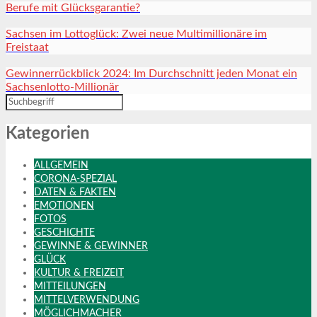
Berufe mit Glücksgarantie?
Sachsen im Lottoglück: Zwei neue Multimillionäre im
Freistaat
Gewinnerrückblick 2024: Im Durchschnitt jeden Monat ein
Sachsenlotto-Millionär
Kategorien
ALLGEMEIN
CORONA-SPEZIAL
DATEN & FAKTEN
EMOTIONEN
FOTOS
GESCHICHTE
GEWINNE & GEWINNER
GLÜCK
KULTUR & FREIZEIT
MITTEILUNGEN
MITTELVERWENDUNG
MÖGLICHMACHER