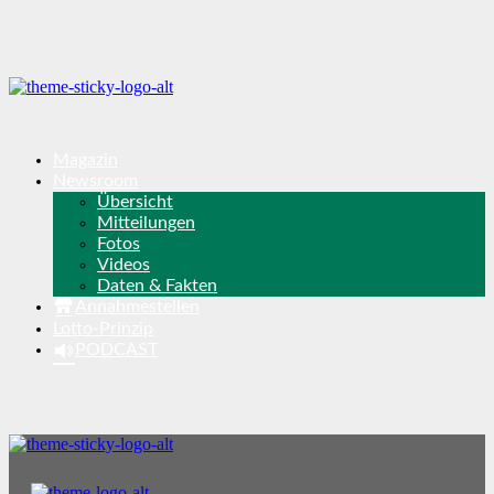
Magazin
Newsroom
Übersicht
Mitteilungen
Fotos
Videos
Daten & Fakten
Annahmestellen
Lotto-Prinzip
PODCAST