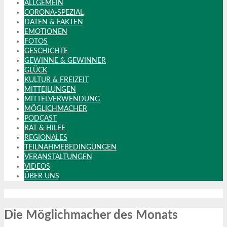
ALLGEMEIN
CORONA-SPEZIAL
DATEN & FAKTEN
EMOTIONEN
FOTOS
GESCHICHTE
GEWINNE & GEWINNER
GLÜCK
KULTUR & FREIZEIT
MITTEILUNGEN
MITTELVERWENDUNG
MÖGLICHMACHER
PODCAST
RAT & HILFE
REGIONALES
TEILNAHMEBEDINGUNGEN
VERANSTALTUNGEN
VIDEOS
ÜBER UNS
Die Möglichmacher des Monats