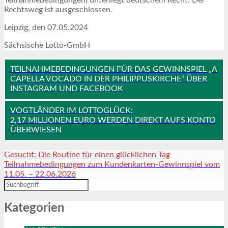
Rechtsweg ist ausgeschlossen.
Leipzig, den 07.05.2024
Sächsische Lotto-GmbH
TEILNAHMEBEDINGUNGEN FÜR DAS GEWINNSPIEL „A
CAPELLA VOCADO IN DER PHILIPPUSKIRCHE“ ÜBER
INSTAGRAM UND FACEBOOK
VOGTLÄNDER IM LOTTOGLÜCK:
2,17 MILLIONEN EURO WERDEN DIREKT AUFS KONTO
ÜBERWIESEN
Gesucht: Die Routine für einen glücklichen Tag
Teilnahmebedingungen zum Kundenkarten-Gewinnspiel vom
11.05. – 22.06.2026
Kategorien