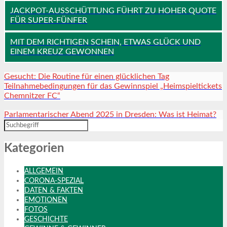
JACKPOT-AUSSCHÜTTUNG FÜHRT ZU HOHER QUOTE
FÜR SUPER-FÜNFER
MIT DEM RICHTIGEN SCHEIN, ETWAS GLÜCK UND
EINEM KREUZ GEWONNEN
Gesucht: Die Routine für einen glücklichen Tag
Teilnahmebedingungen für das Gewinnspiel „Heimspieltickets
Chemnitzer FC“
Parlamentarischer Abend 2025 in Dresden: Was ist Heimat?
Kategorien
ALLGEMEIN
CORONA-SPEZIAL
DATEN & FAKTEN
EMOTIONEN
FOTOS
GESCHICHTE