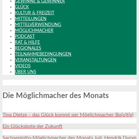
GEWINNE & GEWINNER
GLÜCK
KULTUR & FREIZEIT
MITTEILUNGEN
MITTELVERWENDUNG
MÖGLICHMACHER
PODCAST
RAT & HILFE
REGIONALES
TEILNAHMEBEDINGUNGEN
VERANSTALTUNGEN
VIDEOS
ÜBER UNS
Die Möglichmacher des Monats
Tina Dietze – das Glück kommt per Möglichmacher-Bo(o)t(e)
Ein Glücksbote der Zukunft
Sachsenlotto-Möglichmacher des Monats Juli: Hendrik Duryn