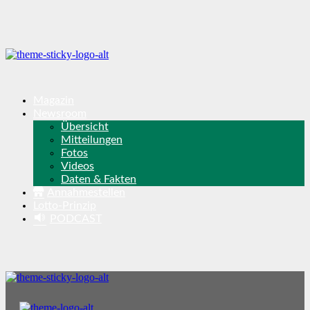
Magazin
Newsroom
Übersicht
Mitteilungen
Fotos
Videos
Daten & Fakten
Annahmestellen
Lotto-Prinzip
PODCAST