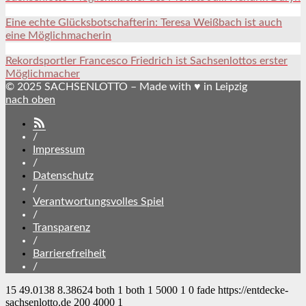
Eine echte Glücksbotschafterin: Teresa Weißbach ist auch
eine Möglichmacherin
Rekordsportler Francesco Friedrich ist Sachsenlottos erster
Möglichmacher
© 2025 SACHSENLOTTO – Made with ♥ in Leipzig
nach oben
SACHSENLOTTO
abonnieren
/
Impressum
/
Datenschutz
/
Verantwortungsvolles Spiel
/
Transparenz
/
Barrierefreiheit
/
15
49.0138
8.38624
both
1
both
1
5000
1
0
fade
https://entdecke-
sachsenlotto.de
200
4000
1