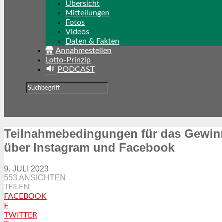
Übersicht
Mitteilungen
Fotos
Videos
Daten & Fakten
Annahmestellen
Lotto-Prinzip
PODCAST
Teilnahmebedingungen für das Gewinns
über Instagram und Facebook
9. JULI 2023
553 ANSICHTEN
TEILEN
FACEBOOK
F
TWITTER