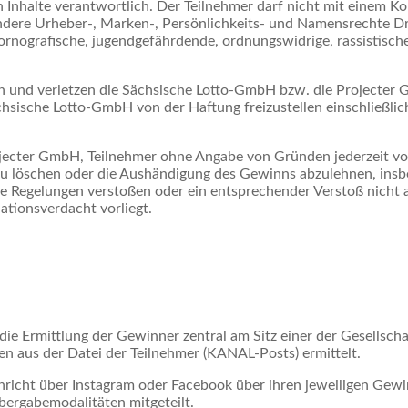
en Inhalte verantwortlich. Der Teilnehmer darf nicht mit einem 
ndere Urheber-, Marken-, Persönlichkeits- und Namensrechte Dri
pornografische, jugendgefährdende, ordnungswidrige, rassistische
n und verletzen die Sächsische Lotto-GmbH bzw. die Projecte
ächsische Lotto-GmbH von der Haftung freizustellen einschließl
ojecter GmbH, Teilnehmer ohne Angabe von Gründen jederzeit v
u löschen oder die Aushändigung des Gewinns abzulehnen, insb
 Regelungen verstoßen oder ein entsprechender Verstoß nicht 
tionsverdacht vorliegt.
 Ermittlung der Gewinner zentral am Sitz einer der Gesellscha
n aus der Datei der Teilnehmer (KANAL-Posts) ermittelt.
icht über Instagram oder Facebook über ihren jeweiligen Gewin
bergabemodalitäten mitgeteilt.