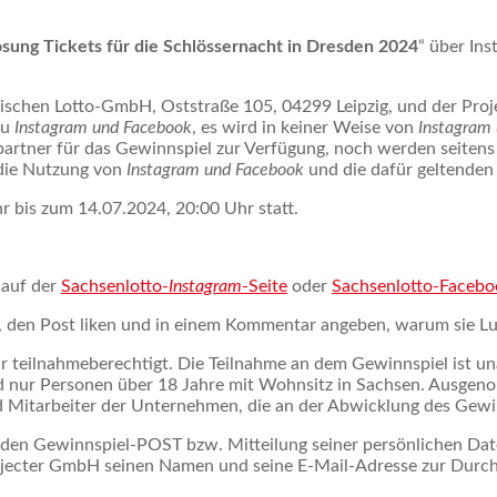
osung Tickets für die Schlössernacht in Dresden 2024
“ über In
schen Lotto-GmbH, Oststraße 105, 04299 Leipzig, und der Proje
zu
Instagram und Facebook
, es wird in keiner Weise von
Instagram
artner für das Gewinnspiel zur Verfügung, noch werden seiten
 die Nutzung von
Instagram und Facebook
und die dafür geltende
 bis zum 14.07.2024, 20:00 Uhr statt.
 auf der
Sachsenlotto-
Instagram
-Seite
oder
Sachsenlotto-Facebo
n, den Post liken und in einem Kommentar angeben, warum sie Lu
r teilnahmeberechtigt. Die Teilnahme an dem Gewinnspiel ist un
 nur Personen über 18 Jahre mit Wohnsitz in Sachsen. Ausgeno
Mitarbeiter der Unternehmen, die an der Abwicklung des Gewinns
den Gewinnspiel-POST bzw. Mitteilung seiner persönlichen Date
ojecter GmbH seinen Namen und seine E-Mail-Adresse zur Durc