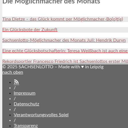
Die Möglichmacher des Monats
Tina Dietze – das Glück kommt per Möglichmacher-Bo(o)t(e)
Ein Glücksbote der Zukunft
Sachsenlotto-Möglichmacher des Monats Juli: Hendrik Duryn
Eine echte Glücksbotschafterin: Teresa Weißbach ist auch ein
Rekordsportler Francesco Friedrich ist Sachsenlottos erster M
© 2025 SACHSENLOTTO – Made with ♥ in Leipzig
nach oben
SACHSENLOTTO
abonnieren
/
Impressum
/
Datenschutz
/
Verantwortungsvolles Spiel
/
Transparenz