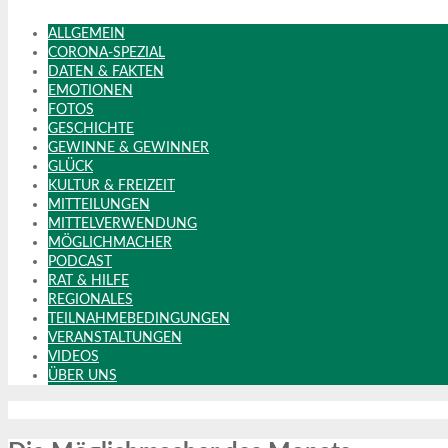
ALLGEMEIN
CORONA-SPEZIAL
DATEN & FAKTEN
EMOTIONEN
FOTOS
GESCHICHTE
GEWINNE & GEWINNER
GLÜCK
KULTUR & FREIZEIT
MITTEILUNGEN
MITTELVERWENDUNG
MÖGLICHMACHER
PODCAST
RAT & HILFE
REGIONALES
TEILNAHMEBEDINGUNGEN
VERANSTALTUNGEN
VIDEOS
ÜBER UNS