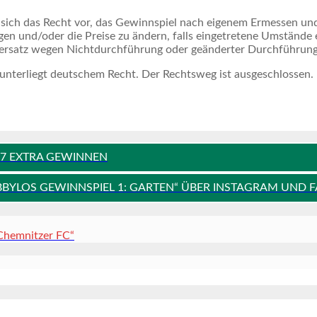
ich das Recht vor, das Gewinnspiel nach eigenem Ermessen und
n und/oder die Preise zu ändern, falls eingetretene Umstände 
enersatz wegen Nichtdurchführung oder geänderter Durchführung
 unterliegt deutschem Recht. Der Rechtsweg ist ausgeschlossen.
 77 EXTRA GEWINNEN
BYLOS GEWINNSPIEL 1: GARTEN“ ÜBER INSTAGRAM UND 
 Chemnitzer FC“