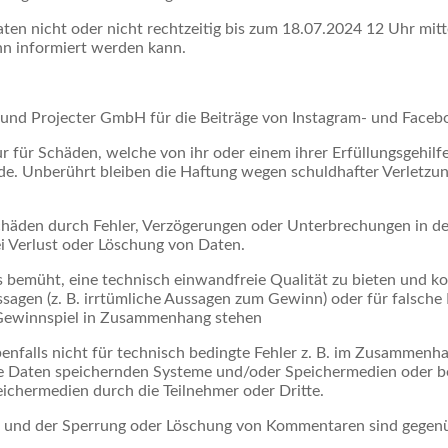
en nicht oder nicht rechtzeitig bis zum 18.07.2024 12 Uhr mitte
nn informiert werden kann.
 und Projecter GmbH für die Beiträge von Instagram- und Faceb
ür Schäden, welche von ihr oder einem ihrer Erfüllungsgehilfen
de. Unberührt bleiben die Haftung wegen schuldhafter Verletzu
häden durch Fehler, Verzögerungen oder Unterbrechungen in de
i Verlust oder Löschung von Daten.
bemüht, eine technisch einwandfreie Qualität zu bieten und kor
agen (z. B. irrtümliche Aussagen zum Gewinn) oder für falsche
m Gewinnspiel in Zusammenhang stehen
nfalls nicht für technisch bedingte Fehler z. B. im Zusammenh
ie Daten speichernden Systeme und/oder Speichermedien oder b
ichermedien durch die Teilnehmer oder Dritte.
 und der Sperrung oder Löschung von Kommentaren sind gegen