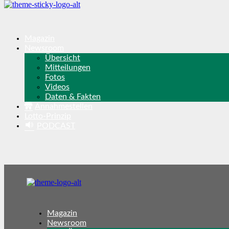
Magazin
Newsroom
Übersicht
Mitteilungen
Fotos
Videos
Daten & Fakten
Annahmestellen
Lotto-Prinzip
PODCAST
Magazin
Newsroom