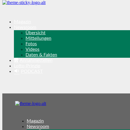
Magazin
Newsroom
Übersicht
Mitteilungen
Fotos
Videos
Daten & Fakten
Annahmestellen
Lotto-Prinzip
PODCAST
Magazin
Newsroom