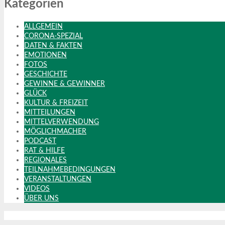
Kategorien
ALLGEMEIN
CORONA-SPEZIAL
DATEN & FAKTEN
EMOTIONEN
FOTOS
GESCHICHTE
GEWINNE & GEWINNER
GLÜCK
KULTUR & FREIZEIT
MITTEILUNGEN
MITTELVERWENDUNG
MÖGLICHMACHER
PODCAST
RAT & HILFE
REGIONALES
TEILNAHMEBEDINGUNGEN
VERANSTALTUNGEN
VIDEOS
ÜBER UNS