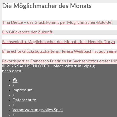
Die Möglichmacher des Monats
Tina Dietze – das Glück kommt per Möglichmacher-Bo(o)t(e)
Ein Glücksbote der Zukunft
Sachsenlotto-Möglichmacher des Monats Juli: Hendrik Duryn
Eine echte Glücksbotschafterin: Teresa Weißbach ist auch ein
Rekordsportler Francesco Friedrich ist Sachsenlottos erster M
© 2025 SACHSENLOTTO – Made with ♥ in Leipzig
nach oben
SACHSENLOTTO
abonnieren
/
Impressum
/
Datenschutz
/
Verantwortungsvolles Spiel
/