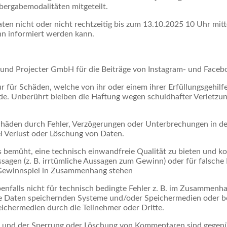
bergabemodalitäten mitgeteilt.
en nicht oder nicht rechtzeitig bis zum 13.10.2025 10 Uhr mitte
nn informiert werden kann.
 und Projecter GmbH für die Beiträge von Instagram- und Faceb
ür Schäden, welche von ihr oder einem ihrer Erfüllungsgehilfen
de. Unberührt bleiben die Haftung wegen schuldhafter Verletzu
häden durch Fehler, Verzögerungen oder Unterbrechungen in de
i Verlust oder Löschung von Daten.
bemüht, eine technisch einwandfreie Qualität zu bieten und kor
agen (z. B. irrtümliche Aussagen zum Gewinn) oder für falsche
m Gewinnspiel in Zusammenhang stehen
nfalls nicht für technisch bedingte Fehler z. B. im Zusammenh
ie Daten speichernden Systeme und/oder Speichermedien oder b
ichermedien durch die Teilnehmer oder Dritte.
 und der Sperrung oder Löschung von Kommentaren sind gegen