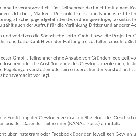
en Inhalte verantwortlich. Der Teilnehmer darf nicht mit einem 
ndere Urheber-, Marken-, Persönlichkeits- und Namensrechte Dri
pornografische, jugendgefährdende, ordnungswidrige, rassistische
u zählt auch der Aufruf für die Verlinkung Dritter und anderer 
n und verletzen die Sächsische Lotto-GmbH bzw. die Projecte
ächsische Lotto-GmbH von der Haftung freizustellen einschließl
ojecter GmbH, Teilnehmer ohne Angabe von Gründen jederzeit v
u löschen oder die Aushändigung des Gewinns abzulehnen, insb
 Regelungen verstoßen oder ein entsprechender Verstoß nicht 
tionsverdacht vorliegt.
 Ermittlung der Gewinner zentral am Sitz einer der Gesellscha
n aus der Datei der Teilnehmer (KANAL-Posts) ermittelt.
ht über Instagram oder Facebook über den jeweiligen Gewinn un