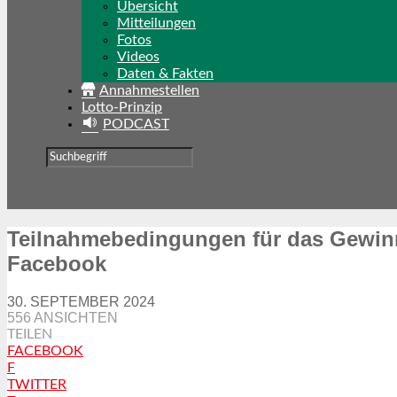
Übersicht
Mitteilungen
Fotos
Videos
Daten & Fakten
Annahmestellen
Lotto-Prinzip
PODCAST
Teilnahmebedingungen für das Gewinns
Facebook
30. SEPTEMBER 2024
556 ANSICHTEN
TEILEN
FACEBOOK
F
TWITTER