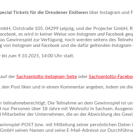
pecial
Tickets für die Dresdener Eislöwen
über Instagram und F
H, Oststraße 105, 04299 Leipzig, und der Projecter GmbH, Ritt
Facebook
, es wird in keiner Weise von
Instagram und Facebook
gesp
das Gewinnspiel zur Verfügung, noch werden seitens des Teilne
ng von
Instagram und Facebook
und die dafür geltenden
Instagram-
 bis zum 9.10.2025
, 14:00 Uhr statt.
 auf der
Sachsenlotto-
Instagram
-Seite
oder
Sachsenlotto-Facebo
n, den Post liken und in einem Kommentar angeben, indem sie di
r teilnahmeberechtigt. Die Teilnahme an dem Gewinnspiel ist un
 nur Personen über 18 Jahre mit Wohnsitz in Sachsen. Ausgeno
Mitarbeiter der Unternehmen, die an der Abwicklung des Gewinns
winnspiel-POST bzw. mit Mitteilung seiner persönlichen Daten i
r GmbH seinen Namen und seine E-Mail-Adresse zur Durchführu