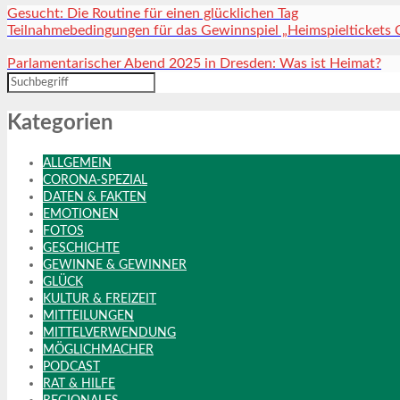
Gesucht: Die Routine für einen glücklichen Tag
Teilnahmebedingungen für das Gewinnspiel „Heimspieltickets
Parlamentarischer Abend 2025 in Dresden: Was ist Heimat?
Kategorien
ALLGEMEIN
CORONA-SPEZIAL
DATEN & FAKTEN
EMOTIONEN
FOTOS
GESCHICHTE
GEWINNE & GEWINNER
GLÜCK
KULTUR & FREIZEIT
MITTEILUNGEN
MITTELVERWENDUNG
MÖGLICHMACHER
PODCAST
RAT & HILFE