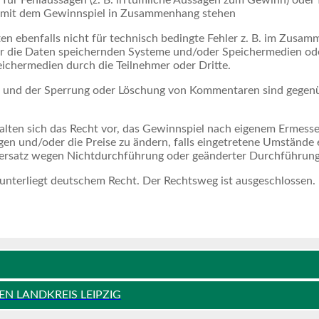
r Fehlaussagen (z. B. irrtümliche Aussagen zum Gewinn) oder f
ie mit dem Gewinnspiel in Zusammenhang stehen
 ebenfalls nicht für technisch bedingte Fehler z. B. im Zusa
er die Daten speichernden Systeme und/oder Speichermedien od
ichermedien durch die Teilnehmer oder Dritte.
und der Sperrung oder Löschung von Kommentaren sind gegenü
en sich das Recht vor, das Gewinnspiel nach eigenem Ermessen
n und/oder die Preise zu ändern, falls eingetretene Umstände 
enersatz wegen Nichtdurchführung oder geänderter Durchführung
 unterliegt deutschem Recht. Der Rechtsweg ist ausgeschlossen.
EN LANDKREIS LEIPZIG