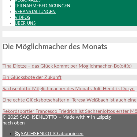
REGIONALES
TEILNAHMEBEDINGUNGEN
VERANSTALTUNGEN
VIDEOS
ÜBER UNS
Die Möglichmacher des Monats
Tina Dietze – das Glück kommt per Möglichmacher-Bo(o)t(e)
Ein Glücksbote der Zukunft
Sachsenlotto-Möglichmacher des Monats Juli: Hendrik Duryn
Eine echte Glücksbotschafterin: Teresa Weißbach ist auch ein
Rekordsportler Francesco Friedrich ist Sachsenlottos erster M
© 2025 SACHSENLOTTO – Made with ♥ in Leipzig
nach oben
SACHSENLOTTO abonnieren