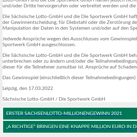
Lotto-GmbH und die Die Sportwerk GmbH haften jedoch nicht fü
und/oder Dritte hervorgerufen oder verbreitet werden und d
Die Sächsische Lotto-GmbH und die Die Sportwerk GmbH haften
der Gewinnentscheidung, für Diebstahl oder die Zerstörung d
Manipulation der Daten in den Systemen und/oder auf den Spe
Jedwede Ansprüche wegen des Ausschlusses vom Gewinnspiel 
Sportwerk GmbH ausgeschlossen.
Die Sächsische Lotto-GmbH und die Die Sportwerk GmbH behalt
unterbrechen oder zu ändern und/oder die Teilnahmebedingunge
dieser für die Teilnehmer zumutbar ist. Ansprüche auf Schad
Das Gewinnspiel (einschließlich dieser Teilnahmebedingungen)
Leipzig, den 17.03.2022
Sächsische Lotto-GmbH / Die Sportwerk GmbH
ERSTER SACHSENLOTTO-MILLIONENGEWINN 2021
„6 RICHTIGE“ BRINGEN EINE KNAPPE MILLION EURO IN D