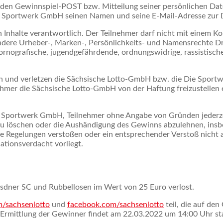
den Gewinnspiel-POST bzw. Mitteilung seiner persönlichen Date
ie Sportwerk GmbH seinen Namen und seine E-Mail-Adresse zur
en Inhalte verantwortlich. Der Teilnehmer darf nicht mit einem 
ndere Urheber-, Marken-, Persönlichkeits- und Namensrechte Dri
pornografische, jugendgefährdende, ordnungswidrige, rassistische
en und verletzen die Sächsische Lotto-GmbH bzw. die Die Spo
nehmer die Sächsische Lotto-GmbH von der Haftung freizustellen
e Sportwerk GmbH, Teilnehmer ohne Angabe von Gründen jederz
u löschen oder die Aushändigung des Gewinns abzulehnen, insb
 Regelungen verstoßen oder ein entsprechender Verstoß nicht 
tionsverdacht vorliegt.
sdner SC und Rubbellosen im Wert von 25 Euro verlost.
m/sachsenlotto
und
facebook.com/sachsenlotto
teil, die auf de
 Ermittlung der Gewinner findet am 22.03.2022 um 14:00 Uhr sta