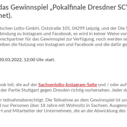
das Gewinnspiel „Pokalfinale Dresdner S
et).
sischen Lotto-GmbH, Oststraße 105, 04299 Leipzig, und der Di
Verbindung zu Instagram und Facebook, es wird in keiner Weise v
prechpartner für das Gewinnspiel zur Verfügung, noch werden s
iben die Nutzung von Instagram und Facebook und die dafür ge
0.03.2022, 12:00 Uhr stat
t.
k teil, die auf der
Sachsenlotto-Instagram-Seite
und / oder auf
er Partie Stuttgart gegen Dresden richtig vorhersehen. Jeder da
r teilnahmeberechtigt. Die Teilnahme an dem Gewinnspiel ist un
 nur Personen über 18 Jahre mit Wohnsitz in Sachsen. Ausgeno
und Mitarbeiter der Unternehmen, die an der Abwicklung des Ge