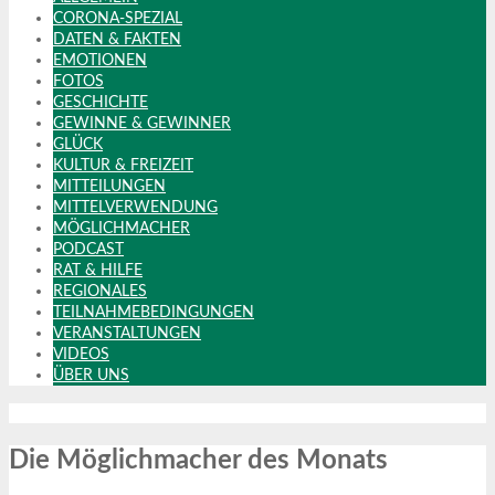
CORONA-SPEZIAL
DATEN & FAKTEN
EMOTIONEN
FOTOS
GESCHICHTE
GEWINNE & GEWINNER
GLÜCK
KULTUR & FREIZEIT
MITTEILUNGEN
MITTELVERWENDUNG
MÖGLICHMACHER
PODCAST
RAT & HILFE
REGIONALES
TEILNAHMEBEDINGUNGEN
VERANSTALTUNGEN
VIDEOS
ÜBER UNS
Die Möglichmacher des Monats