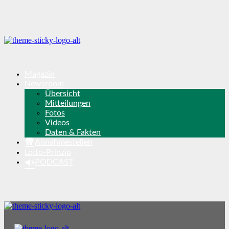
Magazin
Newsroom
Übersicht
Mitteilungen
Fotos
Videos
Daten & Fakten
Annahmestellen
Lotto-Prinzip
PODCAST