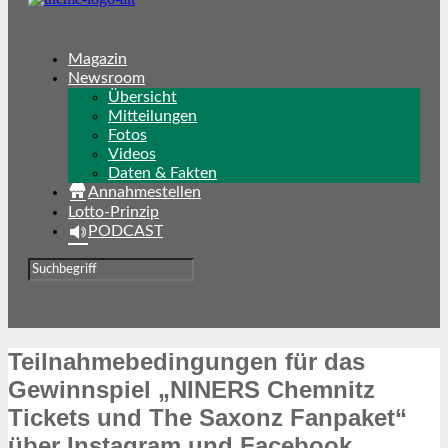
Magazin
Newsroom
Übersicht
Mitteilungen
Fotos
Videos
Daten & Fakten
Annahmestellen
Lotto-Prinzip
PODCAST
Teilnahmebedingungen für das
Gewinnspiel „NINERS Chemnitz
Tickets und The Saxonz Fanpaket“
über Instagram und Facebook