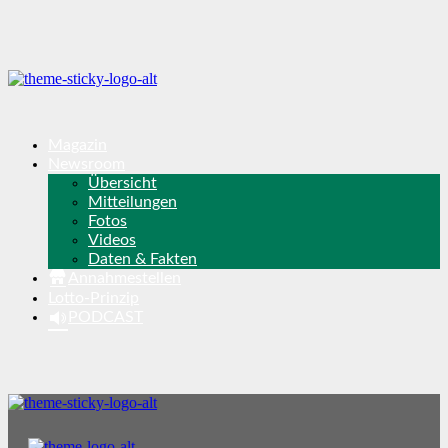
Magazin
Newsroom
Übersicht
Mitteilungen
Fotos
Videos
Daten & Fakten
Annahmestellen
Lotto-Prinzip
PODCAST