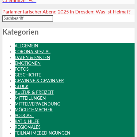
Chemnitzer FC“
Parlamentarischer Abend 2025 in Dresden: Was ist Heimat?
Kategorien
ALLGEMEIN
CORONA-SPEZIAL
DATEN & FAKTEN
EMOTIONEN
FOTOS
GESCHICHTE
GEWINNE & GEWINNER
GLÜCK
KULTUR & FREIZEIT
MITTEILUNGEN
MITTELVERWENDUNG
MÖGLICHMACHER
PODCAST
RAT & HILFE
REGIONALES
TEILNAHMEBEDINGUNGEN