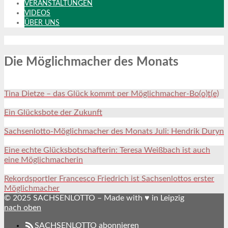
VERANSTALTUNGEN
VIDEOS
ÜBER UNS
Die Möglichmacher des Monats
Tina Dietze – das Glück kommt per Möglichmacher-Bo(o)t(e)
Ein Glücksbote der Zukunft
Sachsenlotto-Möglichmacher des Monats Juli: Hendrik Duryn
Eine echte Glücksbotschafterin: Teresa Weißbach ist auch
eine Möglichmacherin
Rekordsportler Francesco Friedrich ist Sachsenlottos erster
Möglichmacher
© 2025 SACHSENLOTTO – Made with ♥ in Leipzig
nach oben
SACHSENLOTTO abonnieren