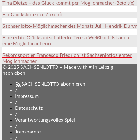
Tina Dietze – das Glück kommt per Möglichmacher-Bo(o)t(e)
Ein Glücksbote der Zukunft
Sachsenlotto-Möglichmacher des Monats Juli: Hendrik Duryn
Eine echte Glücksbotschafterin: Teresa Weißbach ist auch
eine Möglichmacherin
Rekordsportler Francesco Friedrich ist Sachsenlottos erster
Möglichmacher
© 2025 SACHSENLOTTO – Made with ♥ in Leipzig
nach oben
SACHSENLOTTO abonnieren
/
Impressum
/
Datenschutz
/
Verantwortungsvolles Spiel
/
Transparenz
/