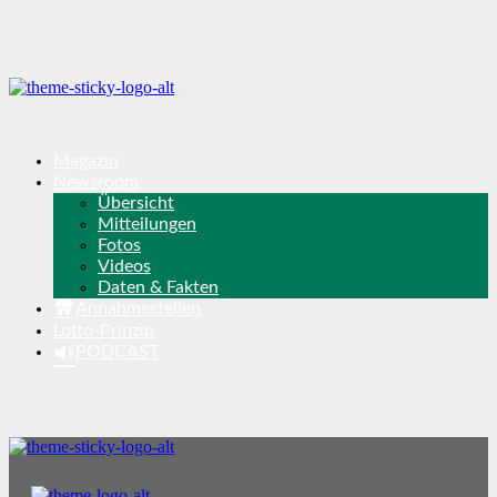
Magazin
Newsroom
Übersicht
Mitteilungen
Fotos
Videos
Daten & Fakten
Annahmestellen
Lotto-Prinzip
PODCAST