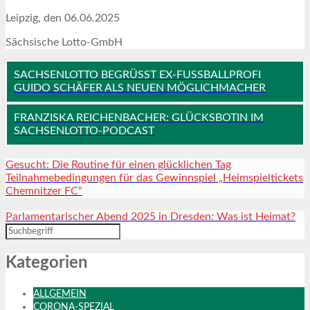
Leipzig, den 06.06.2025
Sächsische Lotto-GmbH
SACHSENLOTTO BEGRÜSST EX-FUSSBALLPROFI GU
IDO SCHÄFER ALS NEUEN MÖGLICHMACHER
FRANZISKA REICHENBACHER: GLÜCKSBOTIN IM
SACHSENLOTTO-PODCAST
Gesucht: Die Routine für einen glücklichen Tag
Teilnahmebedingungen für das Gewinnspiel „Heimspieltickets
Chemnitzer FC“
Parlamentarischer Abend 2025 in Dresden: Was ist Heimat?
Kategorien
ALLGEMEIN
CORONA-SPEZIAL