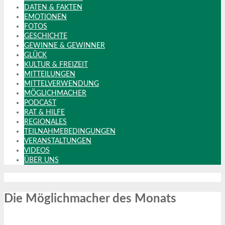
DATEN & FAKTEN
EMOTIONEN
FOTOS
GESCHICHTE
GEWINNE & GEWINNER
GLÜCK
KULTUR & FREIZEIT
MITTEILUNGEN
MITTELVERWENDUNG
MÖGLICHMACHER
PODCAST
RAT & HILFE
REGIONALES
TEILNAHMEBEDINGUNGEN
VERANSTALTUNGEN
VIDEOS
ÜBER UNS
Die Möglichmacher des Monats