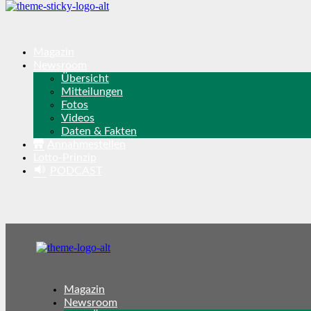
Magazin
Newsroom
Übersicht
Mitteilungen
Fotos
Videos
Daten & Fakten
Annahmestellen
Lotto-Prinzip
PODCAST
Magazin
Newsroom