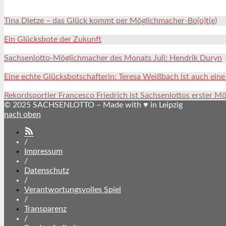
Tina Dietze – das Glück kommt per Möglichmacher-Bo(o)t(e)
Ein Glücksbote der Zukunft
Sachsenlotto-Möglichmacher des Monats Juli: Hendrik Duryn
Eine echte Glücksbotschafterin: Teresa Weißbach ist auch ein
Rekordsportler Francesco Friedrich ist Sachsenlottos erster M
© 2025 SACHSENLOTTO – Made with ♥ in Leipzig
nach oben
SACHSENLOTTO
abonnieren
/
Impressum
/
Datenschutz
/
Verantwortungsvolles Spiel
/
Transparenz
/