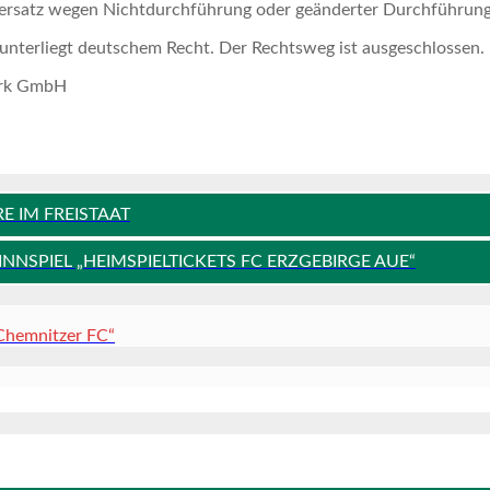
enersatz wegen Nichtdurchführung oder geänderter Durchführung
 unterliegt deutschem Recht. Der Rechtsweg ist ausgeschlossen.
erk GmbH
E IM FREISTAAT
NSPIEL „HEIMSPIELTICKETS FC ERZGEBIRGE AUE“
 Chemnitzer FC“