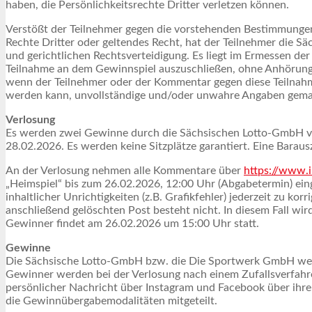
haben, die Persönlichkeitsrechte Dritter verletzen können.
Verstößt der Teilnehmer gegen die vorstehenden Bestimmung
Rechte Dritter oder geltendes Recht, hat der Teilnehmer die S
und gerichtlichen Rechtsverteidigung. Es liegt im Ermessen 
Teilnahme an dem Gewinnspiel auszuschließen, ohne Anhörung
wenn der Teilnehmer oder der Kommentar gegen diese Teilnahm
werden kann, unvollständige und/oder unwahre Angaben gemac
Verlosung
Es werden zwei Gewinne durch die Sächsischen Lotto-GmbH ver
28.02.2026. Es werden keine Sitzplätze garantiert. Eine Bara
An der Verlosung nehmen alle Kommentare über
https://www.
„Heimspiel“ bis zum 26.02.2026, 12:00 Uhr (Abgabetermin) einge
inhaltlicher Unrichtigkeiten (z.B. Grafikfehler) jederzeit zu 
anschließend gelöschten Post besteht nicht. In diesem Fall wird
Gewinner findet am 26.02.2026 um 15:00 Uhr statt.
Gewinne
Die Sächsische Lotto-GmbH bzw. die Die Sportwerk GmbH werde
Gewinner werden bei der Verlosung nach einem Zufallsverfahr
persönlicher Nachricht über Instagram und Facebook über ihre
die Gewinnübergabemodalitäten mitgeteilt.