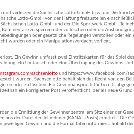
en und verletzen die Sächsische Lotto-GmbH bzw. die Die Spor
ächsische Lotto-GmbH von der Haftung freizustellen einschließl
der Sächsischen Lotto-GmbH und der Die Sportwerk GmbH, Teiln
 Kommentare zu sperren oder zu löschen oder die Aushändigun
ebedingungen oder gesetzliche Regelungen verstoßen oder ein 
ht wurden oder ein Manipulationsverdacht vorliegt.
lost. Ein Gewinn umfasst zwei Eintrittskarten für das Spiel 
uszahlung, ein Umtausch oder eine Übertragung des Gewinns sind
instagram.com/sachsenlotto
und https://www.facebook.com/sach
stellt wurden. Sachsenlotto behält sich das Recht vor, den Beit
korrigieren oder zu löschen. Ein Gewinnanspruch für bereits abg
 zeitnah ein korrigierter Post veröffentlicht, der als neue Grundl
n die Ermittlung der Gewinner zentral am Sitz einer der Gesel
en aus der Datei der Teilnehmer (KANAL-Posts) ermittelt. Die 
n jeweiligen Gewinn und die Formalitäten informiert. Sobald de