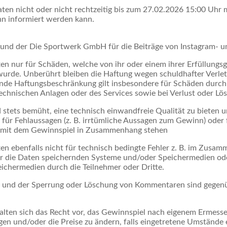
en nicht oder nicht rechtzeitig bis zum 27.02.2026 15:00 Uhr mi
nn informiert werden kann.
 und der Die Sportwerk GmbH für die Beiträge von Instagram- 
nur für Schäden, welche von ihr oder einem ihrer Erfüllungsgeh
 wurde. Unberührt bleiben die Haftung wegen schuldhafter Verle
nde Haftungsbeschränkung gilt insbesondere für Schäden durch
echnischen Anlagen oder des Services sowie bei Verlust oder L
ets bemüht, eine technisch einwandfreie Qualität zu bieten un
r Fehlaussagen (z. B. irrtümliche Aussagen zum Gewinn) oder f
ie mit dem Gewinnspiel in Zusammenhang stehen
 ebenfalls nicht für technisch bedingte Fehler z. B. im Zusa
er die Daten speichernden Systeme und/oder Speichermedien od
ichermedien durch die Teilnehmer oder Dritte.
und der Sperrung oder Löschung von Kommentaren sind gegenü
en sich das Recht vor, das Gewinnspiel nach eigenem Ermessen
n und/oder die Preise zu ändern, falls eingetretene Umstände 