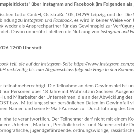
spieltickets“ über Instagram und Facebook (im Folgenden als 
sischen Lotto-GmbH, Oststraße 105, 04299 Leipzig, und der Di
erbindung zu
Instagram und Facebook
, es wird in keiner Weise von
ok
weder als Ansprechpartner für das Gewinnspiel zur Verfügung
ndet. Davon unberührt bleiben die Nutzung von
Instagram und F
026 12:00 Uhr statt.
ook teil, die auf der Instagram-Seite https://www.instagram.com/s
bH rechtzeitig bis zum Abgabeschluss folgende Frage in den Komme
r teilnahmeberechtigt. Die Teilnahme an dem Gewinnspiel ist un
 nur Personen über 18 Jahre mit Wohnsitz in Sachsen. Ausgeno
und Mitarbeiter der Unternehmen, die an der Abwicklung des G
T bzw. Mitteilung seiner persönlichen Daten im Gewinnfall via
nen Namen und seine E-Mail-Adresse zur Durchführung des Gew
en Inhalte verantwortlich. Der Teilnehmer darf nicht mit einem 
ndere Urheber-, Marken-, Persönlichkeits- und Namensrechte Dri
pornografische, jugendgefährdende, ordnungswidrige, rassistische