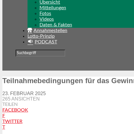
Übersicht
Mitteilungen
Fotos
Videos
Daten & Fakten
Annahmestellen
Lotto-Prinzip
PODCAST
Teilnahmebedingungen für das Gewinn
23. FEBRUAR 2025
265 ANSICHTEN
TEILEN
FACEBOOK
F
TWITTER
T