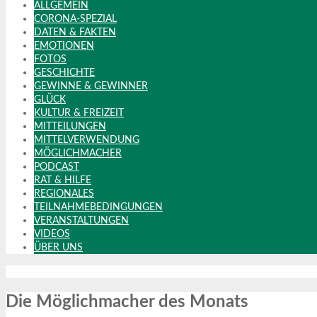
ALLGEMEIN
CORONA-SPEZIAL
DATEN & FAKTEN
EMOTIONEN
FOTOS
GESCHICHTE
GEWINNE & GEWINNER
GLÜCK
KULTUR & FREIZEIT
MITTEILUNGEN
MITTELVERWENDUNG
MÖGLICHMACHER
PODCAST
RAT & HILFE
REGIONALES
TEILNAHMEBEDINGUNGEN
VERANSTALTUNGEN
VIDEOS
ÜBER UNS
Die Möglichmacher des Monats