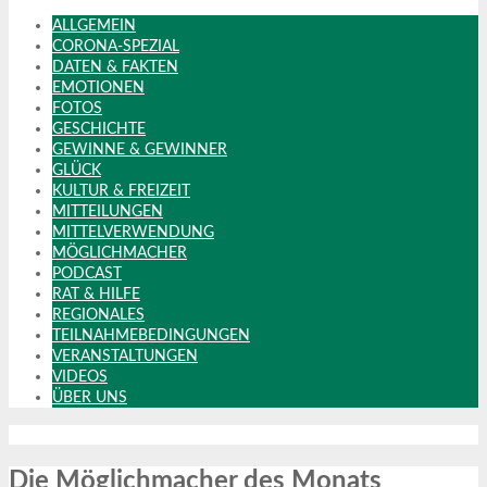
ALLGEMEIN
CORONA-SPEZIAL
DATEN & FAKTEN
EMOTIONEN
FOTOS
GESCHICHTE
GEWINNE & GEWINNER
GLÜCK
KULTUR & FREIZEIT
MITTEILUNGEN
MITTELVERWENDUNG
MÖGLICHMACHER
PODCAST
RAT & HILFE
REGIONALES
TEILNAHMEBEDINGUNGEN
VERANSTALTUNGEN
VIDEOS
ÜBER UNS
Die Möglichmacher des Monats