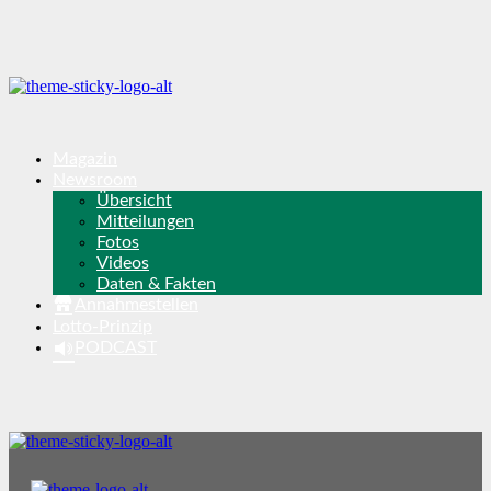
Magazin
Newsroom
Übersicht
Mitteilungen
Fotos
Videos
Daten & Fakten
Annahmestellen
Lotto-Prinzip
PODCAST