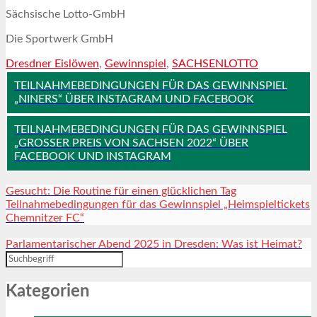
Sächsische Lotto-GmbH
Die Sportwerk GmbH
Dresdner Eislöwen
,
Gewinnspiel
,
SACHSENLOTTO
TEILNAHMEBEDINGUNGEN FÜR DAS GEWINNSPIEL
„NINERS“ ÜBER INSTAGRAM UND FACEBOOK
TEILNAHMEBEDINGUNGEN FÜR DAS GEWINNSPIEL
„GROSSER PREIS VON SACHSEN 2022“ ÜBER F
ACEBOOK UND INSTAGRAM
Gesucht: Die Routine für einen glücklichen Tag
Teilnahmebedingungen für das Gewinnspiel „Heimspieltickets
Chemnitzer FC“
Parlamentarischer Abend 2025 in Dresden: Was ist Heimat?
Kategorien