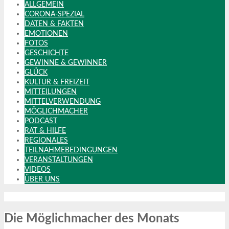
ALLGEMEIN
CORONA-SPEZIAL
DATEN & FAKTEN
EMOTIONEN
FOTOS
GESCHICHTE
GEWINNE & GEWINNER
GLÜCK
KULTUR & FREIZEIT
MITTEILUNGEN
MITTELVERWENDUNG
MÖGLICHMACHER
PODCAST
RAT & HILFE
REGIONALES
TEILNAHMEBEDINGUNGEN
VERANSTALTUNGEN
VIDEOS
ÜBER UNS
Die Möglichmacher des Monats