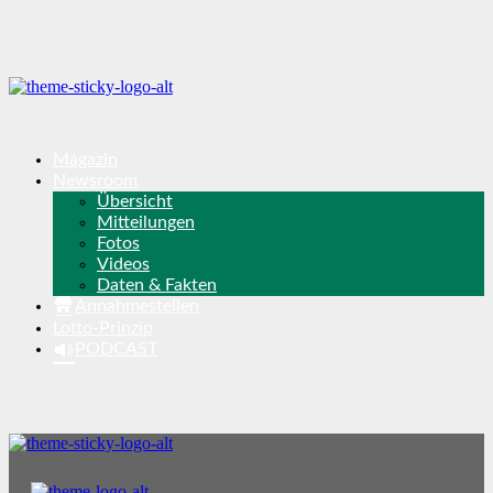
Magazin
Newsroom
Übersicht
Mitteilungen
Fotos
Videos
Daten & Fakten
Annahmestellen
Lotto-Prinzip
PODCAST