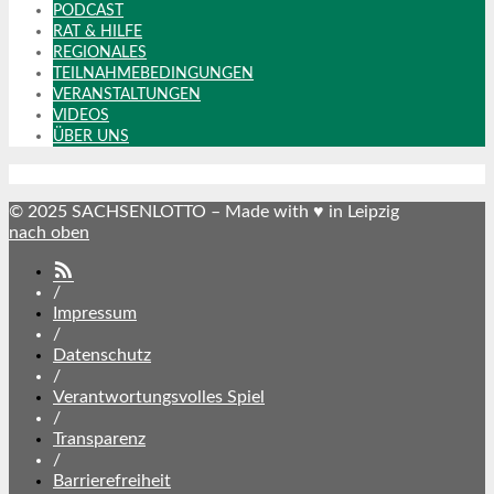
PODCAST
RAT & HILFE
REGIONALES
TEILNAHMEBEDINGUNGEN
VERANSTALTUNGEN
VIDEOS
ÜBER UNS
© 2025 SACHSENLOTTO – Made with ♥ in Leipzig
nach oben
SACHSENLOTTO
abonnieren
/
Impressum
/
Datenschutz
/
Verantwortungsvolles Spiel
/
Transparenz
/
Barrierefreiheit