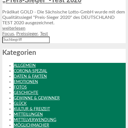
Prädikat GOLD - Die Sächsische Lotto-GmbH wurde mit dem
Qualitätssiegel "Preis-Sieger 2020" des DEUTSCHLAND
TEST 2020 ausgezeichnet.
weiterlesen
Focus
,
Preissieger
,
Test
Kategorien
ALLGEMEIN
CORONA-SPEZIAL
DATEN & FAKTEN
EMOTIONEN
FOTOS
GESCHICHTE
GEWINNE & GEWINNER
GLÜCK
KULTUR & FREIZEIT
MITTEILUNGEN
MITTELVERWENDUNG
MÖGLICHMACHER