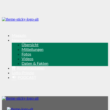
Magazin
Newsroom
Übersicht
Mitteilungen
Fotos
Videos
Daten & Fakten
Annahmestellen
Lotto-Prinzip
PODCAST