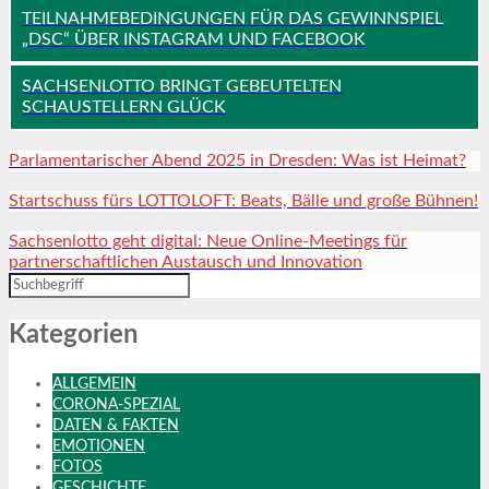
TEILNAHMEBEDINGUNGEN FÜR DAS GEWINNSPIEL
„DSC“ ÜBER INSTAGRAM UND FACEBOOK
SACHSENLOTTO BRINGT GEBEUTELTEN
SCHAUSTELLERN GLÜCK
Parlamentarischer Abend 2025 in Dresden: Was ist Heimat?
Startschuss fürs LOTTOLOFT: Beats, Bälle und große Bühnen!
Sachsenlotto geht digital: Neue Online-Meetings für
partnerschaftlichen Austausch und Innovation
Kategorien
ALLGEMEIN
CORONA-SPEZIAL
DATEN & FAKTEN
EMOTIONEN
FOTOS
GESCHICHTE