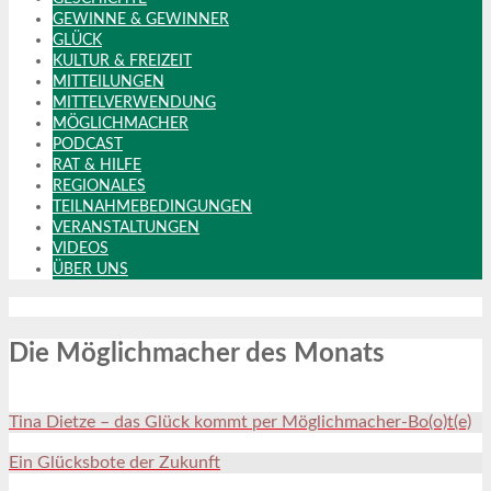
GEWINNE & GEWINNER
GLÜCK
KULTUR & FREIZEIT
MITTEILUNGEN
MITTELVERWENDUNG
MÖGLICHMACHER
PODCAST
RAT & HILFE
REGIONALES
TEILNAHMEBEDINGUNGEN
VERANSTALTUNGEN
VIDEOS
ÜBER UNS
Die Möglichmacher des Monats
Tina Dietze – das Glück kommt per Möglichmacher-Bo(o)t(e)
Ein Glücksbote der Zukunft