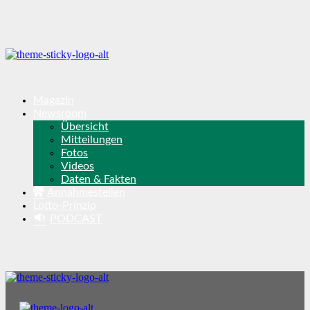
Magazin
Newsroom
Übersicht
Mitteilungen
Fotos
Videos
Daten & Fakten
Annahmestellen
Lotto-Prinzip
PODCAST