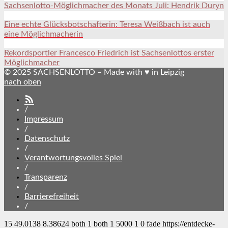
Sachsenlotto-Möglichmacher des Monats Juli: Hendrik Duryn
Eine echte Glücksbotschafterin: Teresa Weißbach ist auch
eine Möglichmacherin
Rekordsportler Francesco Friedrich ist Sachsenlottos erster
Möglichmacher
© 2025 SACHSENLOTTO – Made with ♥ in Leipzig
nach oben
SACHSENLOTTO
abonnieren
/
Impressum
/
Datenschutz
/
Verantwortungsvolles Spiel
/
Transparenz
/
Barrierefreiheit
/
15
49.0138
8.38624
both
1
both
1
5000
1
0
fade
https://entdecke-