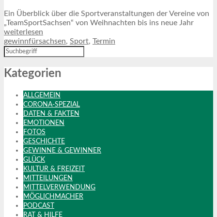
Ein Überblick über die Sportveranstaltungen der Vereine von
„TeamSportSachsen“ von Weihnachten bis ins neue Jahr
weiterlesen
gewinnfürsachsen
,
Sport
,
Termin
Kategorien
ALLGEMEIN
CORONA-SPEZIAL
DATEN & FAKTEN
EMOTIONEN
FOTOS
GESCHICHTE
GEWINNE & GEWINNER
GLÜCK
KULTUR & FREIZEIT
MITTEILUNGEN
MITTELVERWENDUNG
MÖGLICHMACHER
PODCAST
RAT & HILFE