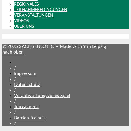
REGIONALES
TEILNAHMEBEDINGUNGEN
VERANSTALTUNGEN
VIDEOS
ÜBER UNS
© 2025 SACHSENLOTTO – Made with ♥ in Leipzig
nach oben
SACHSENLOTTO
abonnieren
/
Impressum
/
Datenschutz
/
Verantwortungsvolles Spiel
/
Transparenz
/
Barrierefreiheit
/