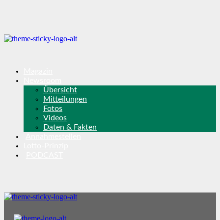
Magazin
Newsroom
Übersicht
Mitteilungen
Fotos
Videos
Daten & Fakten
Annahmestellen
Lotto-Prinzip
PODCAST