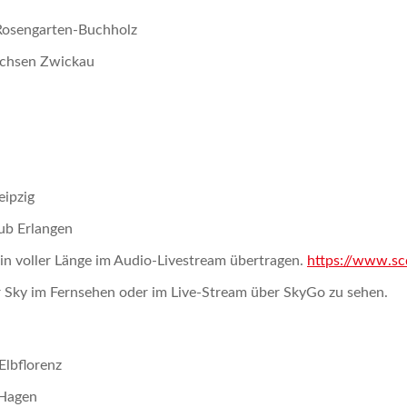
Rosengarten-Buchholz
achsen Zwickau
eipzig
ub Erlangen
in voller Länge im Audio-Livestream übertragen.
https://www.sc
er Sky im Fernsehen oder im Live-Stream über SkyGo zu sehen.
lbflorenz
 Hagen