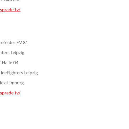
sprade.tv/
refelder EV 81
ters Leipzig
 Halle 04
ceFighters Leipzig
Diez-Limburg
sprade.tv/