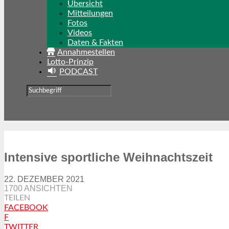
Übersicht
Mitteilungen
Fotos
Videos
Daten & Fakten
Annahmestellen
Lotto-Prinzip
PODCAST
Intensive sportliche Weihnachtszeit
22. DEZEMBER 2021
1700 ANSICHTEN
TEILEN
FACEBOOK
F
TWITTER