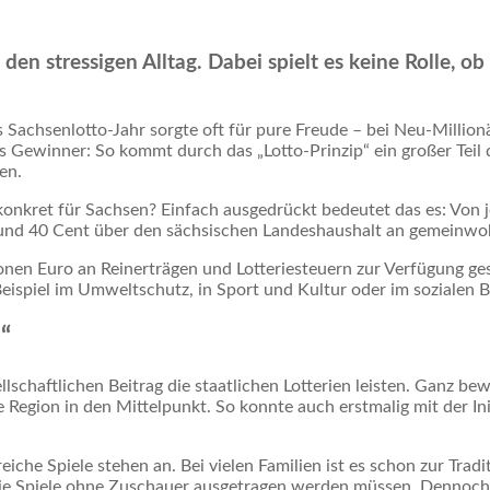
den stressigen Alltag. Dabei spielt es keine Rolle, ob 
as Sachsenlotto-Jahr sorgte oft für pure Freude – bei Neu-Milli
es Gewinner: So kommt durch das „Lotto-Prinzip“ ein großer Tei
en.
 konkret für Sachsen? Einfach ausgedrückt bedeutet das es: Von 
n rund 40 Cent über den sächsischen Landeshaushalt an gemeinwo
nen Euro an Reinerträgen und Lotteriesteuern zur Verfügung gest
ispiel im Umweltschutz, in Sport und Kultur oder im sozialen B
“
lschaftlichen Beitrag die staatlichen Lotterien leisten. Ganz be
 Region in den Mittelpunkt. So konnte auch erstmalig mit der I
eiche Spiele stehen an. Bei vielen Familien ist es schon zur Tradi
a die Spiele ohne Zuschauer ausgetragen werden müssen. Dennoch 