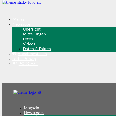
Magazin
Newsroom
Übersicht
Mitteilungen
Fotos
Videos
Daten & Fakten
Annahmestellen
Lotto-Prinzip
PODCAST
Magazin
Newsroom