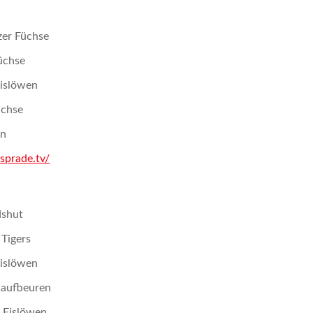
zer Füchse
üchse
Eislöwen
üchse
en
sprade.tv/
dshut
Tigers
Eislöwen
Kaufbeuren
 Eislöwen