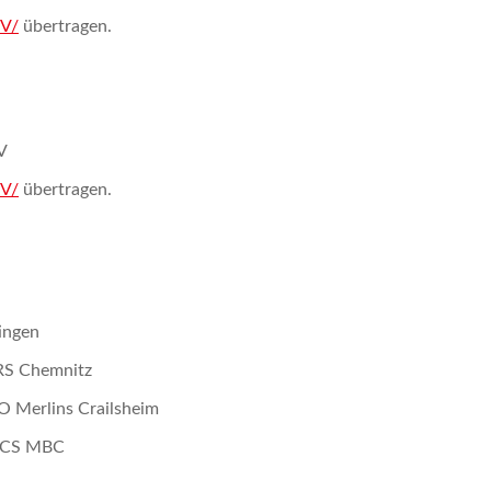
TV/
übertragen.
V
TV/
übertragen.
ingen
RS Chemnitz
 Merlins Crailsheim
NICS MBC