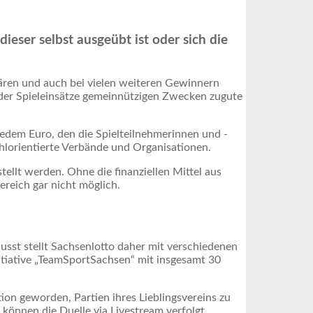
dieser selbst ausgeübt ist oder sich die
onären und auch bei vielen weiteren Gewinnern
l der Spieleinsätze gemeinnützigen Zwecken zugute
jedem Euro, den die Spielteilnehmerinnen und -
hlorientierte Verbände und Organisationen.
ellt werden. Ohne die finanziellen Mittel aus
ereich gar nicht möglich.
wusst stellt Sachsenlotto daher mit verschiedenen
nitiative „TeamSportSachsen“ mit insgesamt 30
tion geworden, Partien ihres Lieblingsvereins zu
können die Duelle via Livestream verfolgt