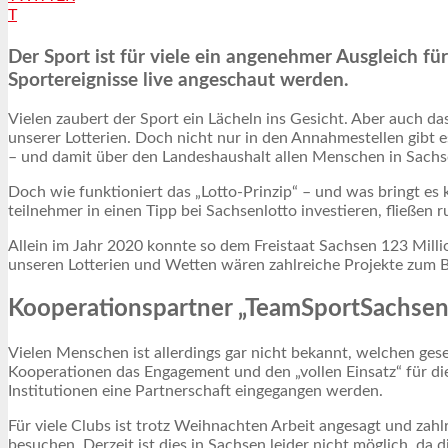
T
Der Sport ist für viele ein angenehmer Ausgleich für 
Sportereignisse live angeschaut werden.
Vielen zaubert der Sport ein Lächeln ins Gesicht. Aber auch d
unserer Lotterien. Doch nicht nur in den Annahmestellen gibt 
– und damit über den Landeshaushalt allen Menschen in Sachs
Doch wie funktioniert das „Lotto-Prinzip“ – und was bringt es
teilnehmer in einen Tipp bei Sachsenlotto investieren, fließe
Allein im Jahr 2020 konnte so dem Freistaat Sachsen 123 Millio
unseren Lotterien und Wetten wären zahlreiche Projekte zum Be
Kooperationspartner „TeamSportSachsen
Vielen Menschen ist allerdings gar nicht bekannt, welchen gesel
Kooperationen das Engagement und den „vollen Einsatz“ für die
Institutionen eine Partnerschaft eingegangen werden.
Für viele Clubs ist trotz Weihnachten Arbeit angesagt und zahlr
besuchen. Derzeit ist dies in Sachsen leider nicht möglich, d