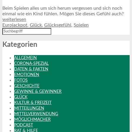
Beim Spielen alles um sich herum vergessen und sich noch
einmal wie ein Kind fühlen. Mögen Sie dieses Gefühl auch?
weiterlesen
Eurojackpot
,
Glück
,
Glücksgefühl
,
Spielen
Kategorien
ALLGEMEIN
CORONA-SPEZIAL
DATEN & FAKTEN
EMOTIONEN
FOTOS
GESCHICHTE
GEWINNE & GEWINNER
GLÜCK
KULTUR & FREIZEIT
MITTEILUNGEN
MITTELVERWENDUNG
MÖGLICHMACHER
PODCAST
RAT & HILFE