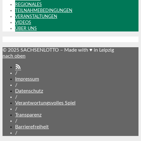
REGIONALES
TEILNAHMEBEDINGUNGEN
VERANSTALTUNGEN
VIDEOS
ÜBER UNS
© 2025 SACHSENLOTTO – Made with ♥ in Leipzig
nach oben
SACHSENLOTTO
abonnieren
/
Impressum
/
Datenschutz
/
Verantwortungsvolles Spiel
/
Transparenz
/
Barrierefreiheit
/