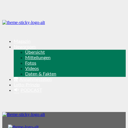
Magazin
Newsroom
Übersicht
Mitteilungen
Fotos
Videos
Daten & Fakten
Annahmestellen
Lotto-Prinzip
PODCAST