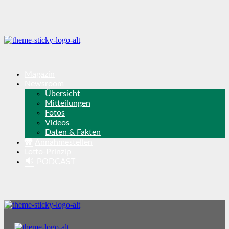
Magazin
Newsroom
Übersicht
Mitteilungen
Fotos
Videos
Daten & Fakten
Annahmestellen
Lotto-Prinzip
PODCAST