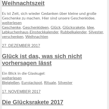
Weihnachtszeit
Es ist Zeit, sich wieder Gedanken über kleine und große
Geschenke zu machen. Hier sind unsere Geschenkidee.
weiterlesen
Geschenke
,
Geschenkideen
,
Glück
,
Glücksrakete
,
Idee
,
Lebkuchenhaus-Einsteckkalender
,
Rubbelkalender
,
Silvester
,
verschenken
,
Weihnachten
27. DEZEMBER 2017
Glück ist das, was sich nicht
vorhersagen lässt
Ein Blick in die Glaskugel:
weiterlesen
Bleigießen
,
Eurojackpot
,
Rituale
,
Silvester
17. NOVEMBER 2017
Die Glücksrakete 2017