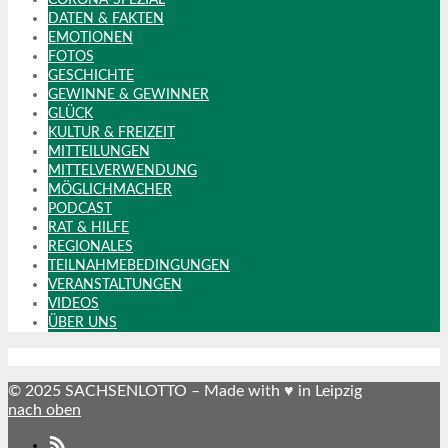
CORONA-SPEZIAL
DATEN & FAKTEN
EMOTIONEN
FOTOS
GESCHICHTE
GEWINNE & GEWINNER
GLÜCK
KULTUR & FREIZEIT
MITTEILUNGEN
MITTELVERWENDUNG
MÖGLICHMACHER
PODCAST
RAT & HILFE
REGIONALES
TEILNAHMEBEDINGUNGEN
VERANSTALTUNGEN
VIDEOS
ÜBER UNS
© 2025 SACHSENLOTTO – Made with ♥ in Leipzig
nach oben
SACHSENLOTTO