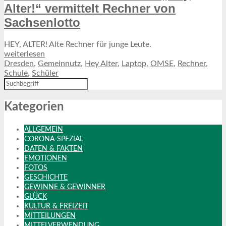
Alter!“ vermittelt Rechner von
Sachsenlotto
HEY, ALTER! Alte Rechner für junge Leute.
weiterlesen
Dresden
,
Gemeinnutz
,
Hey Alter
,
Laptop
,
OMSE
,
Rechner
,
Schule
,
Schüler
Kategorien
ALLGEMEIN
CORONA-SPEZIAL
DATEN & FAKTEN
EMOTIONEN
FOTOS
GESCHICHTE
GEWINNE & GEWINNER
GLÜCK
KULTUR & FREIZEIT
MITTEILUNGEN
MITTELVERWENDUNG