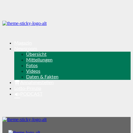
Magazin
Newsroom
Übersicht
Mitteilungen
Fotos
Videos
Daten & Fakten
Annahmestellen
Lotto-Prinzip
PODCAST