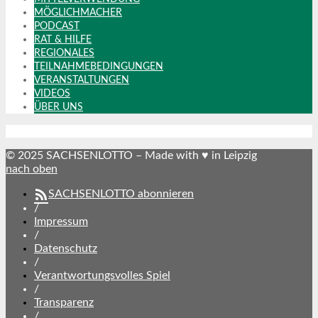
MÖGLICHMACHER
PODCAST
RAT & HILFE
REGIONALES
TEILNAHMEBEDINGUNGEN
VERANSTALTUNGEN
VIDEOS
ÜBER UNS
© 2025 SACHSENLOTTO – Made with ♥ in Leipzig
nach oben
SACHSENLOTTO abonnieren
/
Impressum
/
Datenschutz
/
Verantwortungsvolles Spiel
/
Transparenz
/