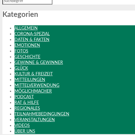
Kategorien
ALLGEMEIN
CORONA-SPEZIAL
DATEN & FAKTEN
EMOTIONEN
FOTOS
GESCHICHTE
GEWINNE & GEWINNER
GLÜCK
KULTUR & FREIZEIT
MITTEILUNGEN
MITTELVERWENDUNG
MÖGLICHMACHER
PODCAST
RAT & HILFE
REGIONALES
TEILNAHMEBEDINGUNGEN
VERANSTALTUNGEN
VIDEOS
ÜBER UNS