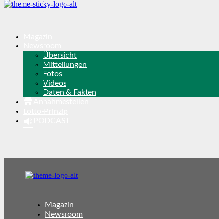
Magazin
Newsroom
Übersicht
Mitteilungen
Fotos
Videos
Daten & Fakten
Annahmestellen
Lotto-Prinzip
PODCAST
Magazin
Newsroom