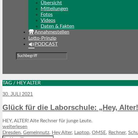
Übersicht
Mitteilungen
Fotos
Videos
Daten & Fakten
Annahmestellen
Lotto-Prinzip
PODCAST
TAG / HEY ALTER
30. JULI 2021
Glück für die Laborschule: „Hey, Alter
HEY, ALTER! Alte Rechner für junge Leute.
weiterlesen
Dresden
,
Gemeinnutz
,
Hey Alter
,
Laptop
,
OMSE
,
Rechner
,
Schu