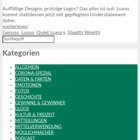
Auffällige Designs, protzige Logos? Das alles ist out. Luxus
kommt stattdessen jetzt mit gepflegtem Understatement
daher.
weiterlesen
Genuss
,
Luxus
,
Quiet Luxury
,
Stealth Wealth
Kategorien
ALLGEMEIN
CORONA-SPEZIAL
DATEN & FAKTEN
EMOTIONEN
FOTOS
GESCHICHTE
GEWINNE & GEWINNER
GLÜCK
KULTUR & FREIZEIT
MITTEILUNGEN
MITTELVERWENDUNG
MÖGLICHMACHER
PODCAST