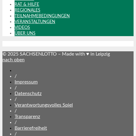
RAT & HILFE
REGIONALES
TEILNAHMEBEDINGUNGEN
VERANSTALTUNGEN
VIDEOS
ÜBER UNS
© 2025 SACHSENLOTTO – Made with ♥ in Leipzig
nach oben
SACHSENLOTTO
abonnieren
/
Impressum
/
Datenschutz
/
Verantwortungsvolles Spiel
/
Transparenz
/
Barrierefreiheit
/