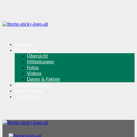
Magazin
Newsroom
Übersicht
Mitteilungen
Fotos
Videos
Daten & Fakten
Annahmestellen
Lotto-Prinzip
PODCAST